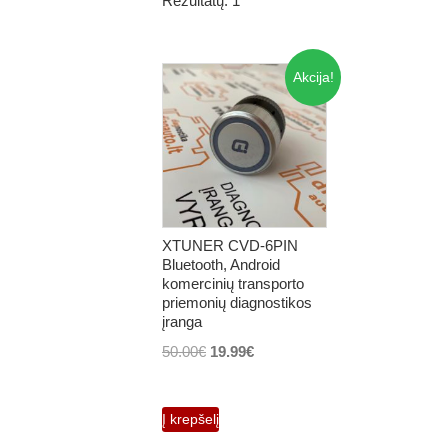
Rezultatų: 1
Akcija!
XTUNER CVD-6PIN
Bluetooth, Android
komercinių transporto
priemonių diagnostikos
įranga
Original
Current
50.00
€
19.99
€
price
price
was:
is:
Į krepšelį
50.00€.
19.99€.