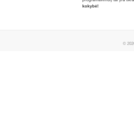
kokybė!
© 20