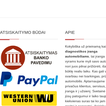
ATSISKAITYMO BŪDAI
APIE
Kokybiška už prieinamą ka
diagnostikos
įranga
automobiliams
, tai įranga 
vyrams kurie myli savo aut
nori juos pilnai prižiūrėti, iš
būklę realiu laiku. Kas gali 
svarbiau nei tvarkingas, pri
automobilis. Aptarnaujame 
privačius klientus, servisus
įranga ir į užsienį. Svetain
jūsų patogumui ir laiko tau
kiekvienas suras tai ko jam 
greitai ir paprastai, išsirin