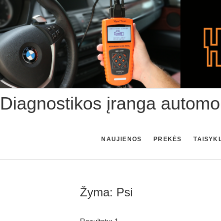
Skip
to
content
Diagnostikos įranga automo
NAUJIENOS
PREKĖS
TAISYK
Žyma:
Psi