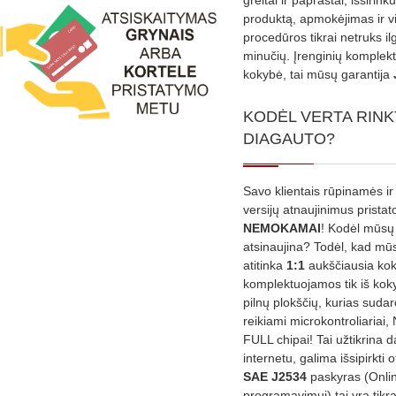
produktą, apmokėjimas ir v
procedūros tikrai netruks il
minučių. Įrenginių komplekta
kokybė, tai mūsų garantija
KODĖL VERTA RINK
DIAGAUTO?
Savo klientais rūpinamės ir
versijų atnaujinimus prista
NEMOKAMAI
! Kodėl mūsų 
atsinaujina? Todėl, kad mū
atitinka
1:1
aukščiausia ko
komplektuojamos tik iš kok
pilnų plokščių, kurias sudar
reikiami microkontroliariai,
FULL chipai! Tai užtikrina 
internetu, galima išsipirkti o
SAE J2534
paskyras (Onli
programavimui) tai yra tikr