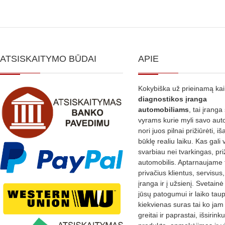
ATSISKAITYMO BŪDAI
APIE
Kokybiška už prieinamą ka
diagnostikos
įranga
automobiliams
, tai įranga 
vyrams kurie myli savo aut
nori juos pilnai prižiūrėti, iš
būklę realiu laiku. Kas gali 
svarbiau nei tvarkingas, pri
automobilis. Aptarnaujame 
privačius klientus, servisus
įranga ir į užsienį. Svetain
jūsų patogumui ir laiko tau
kiekvienas suras tai ko jam 
greitai ir paprastai, išsirin