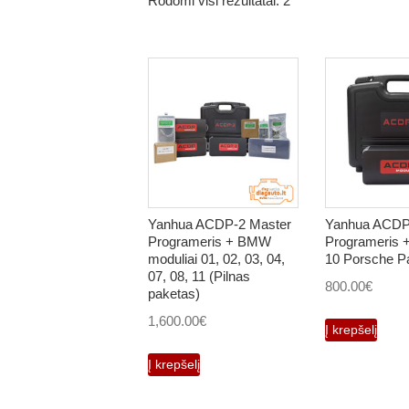
Rodomi visi rezultatai: 2
Yanhua ACDP-2 Master
Yanhua ACDP
Programeris + BMW
Programeris 
moduliai 01, 02, 03, 04,
10 Porsche P
07, 08, 11 (Pilnas
800.00
€
paketas)
1,600.00
€
Į krepšelį
Į krepšelį