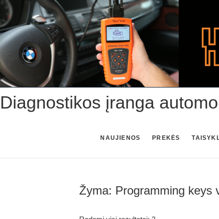
Skip
to
content
Diagnostikos įranga automo
NAUJIENOS
PREKĖS
TAISYK
Žyma:
Programming keys 