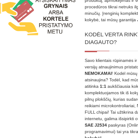
produktą, apmokėjimas ir v
procedūros tikrai netruks il
minučių. Įrenginių komplekta
kokybė, tai mūsų garantija
KODĖL VERTA RINK
DIAGAUTO?
Savo klientais rūpinamės ir
versijų atnaujinimus prista
NEMOKAMAI
! Kodėl mūsų 
atsinaujina? Todėl, kad mū
atitinka
1:1
aukščiausia ko
komplektuojamos tik iš kok
pilnų plokščių, kurias sudar
reikiami microkontroliariai,
FULL chipai! Tai užtikrina 
internetu, galima išsipirkti o
SAE J2534
paskyras (Onli
programavimui) tai yra tikr
kokybė!