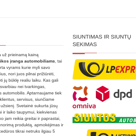
SIUNTIMAS IR SIUNTŲ
SEKIMAS
 už prieinamą kainą
ikos
įranga automobiliams
, tai
irta vyrams kurie myli savo
us, nori juos pilnai prižiūrėti,
ti jų būklę realiu laiku. Kas gali
 svarbiau nei tvarkingas,
as automobilis. Aptarnaujame tiek
 klientus, servisus, siunčiame
į užsienį. Svetainė sukurta jūsų
 ir laiko taupymui, kiekvienas
ko jam reikia greitai ir paprastai,
s norimą produktą, apmokėjimas ir
edūros tikrai netruks ilgiau 5