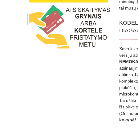
minučių. 
tai mūsų 
KODĖL
DIAGA
Savo klie
versijų a
NEMOKA
atsinauji
atitinka
1
komplektu
plokščių, 
microkont
Tai užtik
išsipirkti 
(Online p
kokybė!