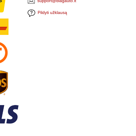
support@diagauto.lt
Pildyti užklausą