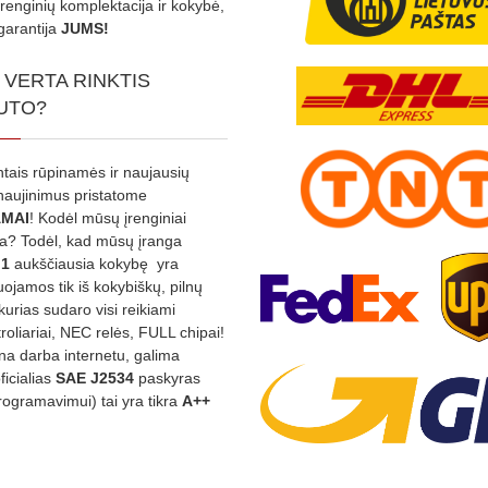
Įrenginių komplektacija ir kokybė,
garantija
JUMS!
 VERTA RINKTIS
UTO?
ntais rūpinamės ir naujausių
tnaujinimus pristatome
MAI
! Kodėl mūsų įrenginiai
na? Todėl, kad mūsų įranga
:1
aukščiausia kokybę yra
ojamos tik iš kokybiškų, pilnų
kurias sudaro visi reikiami
roliariai, NEC relės, FULL chipai!
rina darba internetu, galima
oficialias
SAE J2534
paskyras
rogramavimui) tai yra tikra
A++