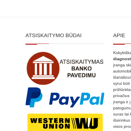
ATSISKAITYMO BŪDAI
APIE
Kokybiška
diagnost
įranga sk
automobili
išanalizuo
vyrui būti
prižiūrėt
privačius
įranga ir 
patogumui
suras tai 
išsirinku
visos proc