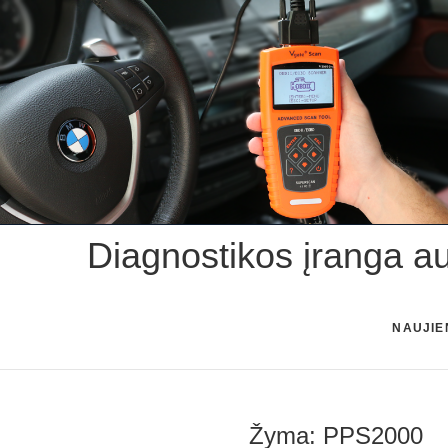
Skip
to
content
Diagnostikos įranga a
NAUJIE
Žyma:
PPS2000