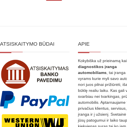
ATSISKAITYMO BŪDAI
APIE
Kokybiška už prieinamą ka
diagnostikos
įranga
automobiliams
, tai įranga 
vyrams kurie myli savo aut
nori juos pilnai prižiūrėti, iš
būklę realiu laiku. Kas gali 
svarbiau nei tvarkingas, pri
automobilis. Aptarnaujame 
privačius klientus, servisus
įranga ir į užsienį. Svetain
jūsų patogumui ir laiko tau
kiekvienas suras tai ko jam 