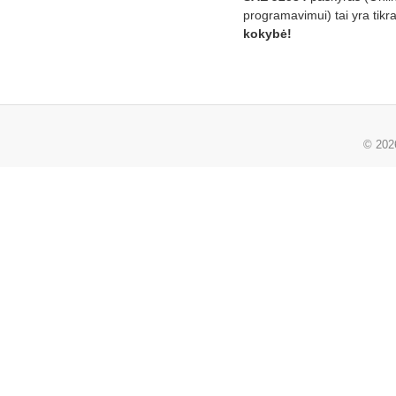
programavimui) tai yra tikr
kokybė!
© 20