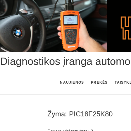
Skip
to
content
Diagnostikos įranga automo
NAUJIENOS
PREKĖS
TAISYK
Žyma:
PIC18F25K80