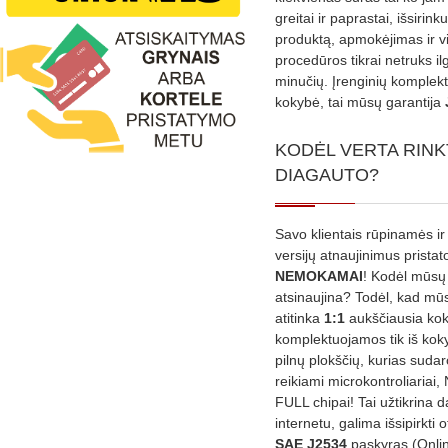
greitai ir paprastai, išsirin
produktą, apmokėjimas ir v
procedūros tikrai netruks il
minučių. Įrenginių komplekta
kokybė, tai mūsų garantija
KODĖL VERTA RINK
DIAGAUTO?
Savo klientais rūpinamės ir
versijų atnaujinimus prista
NEMOKAMAI
! Kodėl mūsų 
atsinaujina? Todėl, kad mū
atitinka
1:1
aukščiausia ko
komplektuojamos tik iš kok
pilnų plokščių, kurias sudar
reikiami microkontroliariai,
FULL chipai! Tai užtikrina 
internetu, galima išsipirkti o
SAE J2534
paskyras (Onli