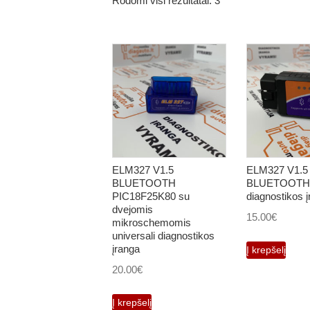
Rodomi visi rezultatai: 3
ELM327 V1.5
ELM327 V1.5
BLUETOOTH
BLUETOOTH u
PIC18F25K80 su
diagnostikos 
dvejomis
15.00
€
mikroschemomis
universali diagnostikos
įranga
Į krepšelį
20.00
€
Į krepšelį