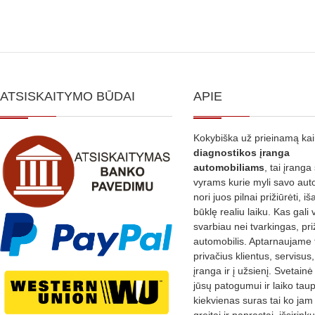
ATSISKAITYMO BŪDAI
APIE
Kokybiška už prieinamą ka
diagnostikos
įranga
automobiliams
, tai įranga 
vyrams kurie myli savo aut
nori juos pilnai prižiūrėti, iš
būklę realiu laiku. Kas gali 
svarbiau nei tvarkingas, pri
automobilis. Aptarnaujame 
privačius klientus, servisus
įranga ir į užsienį. Svetain
jūsų patogumui ir laiko tau
kiekvienas suras tai ko jam 
greitai ir paprastai, išsirin