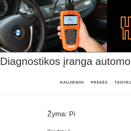
Skip
to
content
Diagnostikos įranga automo
NAUJIENOS
PREKĖS
TAISYK
Žyma:
Pi