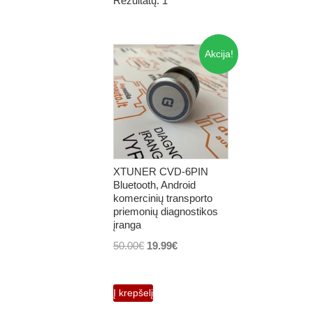
Rezultatų: 1
Akcija!
XTUNER CVD-6PIN
Bluetooth, Android
komercinių transporto
priemonių diagnostikos
įranga
Original
Current
50.00
€
19.99
€
price
price
was:
is:
Į krepšelį
50.00€.
19.99€.