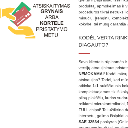
produktą, apmokėjimas ir v
procedūros tikrai netruks il
minučių. Įrenginių komplekta
kokybė, tai mūsų garantija
KODĖL VERTA RINK
DIAGAUTO?
Savo klientais rūpinamės ir
versijų atnaujinimus prista
NEMOKAMAI
! Kodėl mūsų 
atsinaujina? Todėl, kad mū
atitinka
1:1
aukščiausia ko
komplektuojamos tik iš kok
pilnų plokščių, kurias sudar
reikiami microkontroliariai,
FULL chipai! Tai užtikrina 
internetu, galima išsipirkti o
SAE J2534
paskyras (Onli
programavimui) tai yra tikr