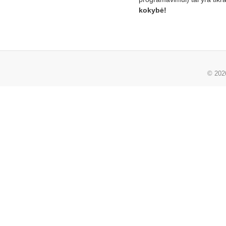
kokybė!
© 20