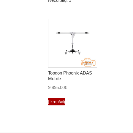
Rezultatų: 1
Topdon Phoenix ADAS
Mobile
9,995.00
€
Į krepšelį