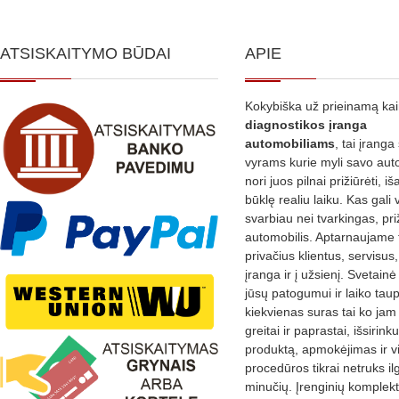
ATSISKAITYMO BŪDAI
APIE
Kokybiška už prieinamą ka
diagnostikos
įranga
automobiliams
, tai įranga 
vyrams kurie myli savo aut
nori juos pilnai prižiūrėti, iš
būklę realiu laiku. Kas gali 
svarbiau nei tvarkingas, pri
automobilis. Aptarnaujame 
privačius klientus, servisus
įranga ir į užsienį. Svetain
jūsų patogumui ir laiko tau
kiekvienas suras tai ko jam 
greitai ir paprastai, išsirin
produktą, apmokėjimas ir v
procedūros tikrai netruks il
minučių. Įrenginių komplekta