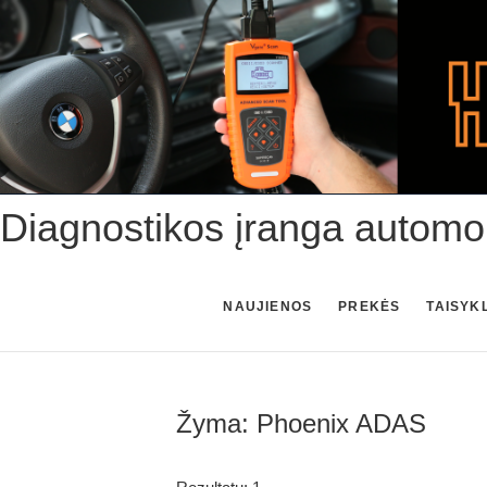
Skip
to
content
Diagnostikos įranga automo
NAUJIENOS
PREKĖS
TAISYK
Žyma:
Phoenix ADAS