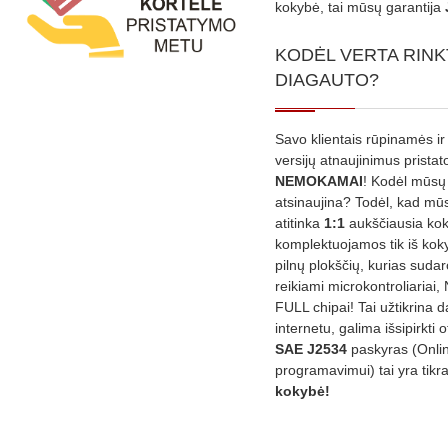
kokybė, tai mūsų garantija
KODĖL VERTA RINK
DIAGAUTO?
Savo klientais rūpinamės ir
versijų atnaujinimus prista
NEMOKAMAI
! Kodėl mūsų 
atsinaujina? Todėl, kad mū
atitinka
1:1
aukščiausia ko
komplektuojamos tik iš kok
pilnų plokščių, kurias sudar
reikiami microkontroliariai,
FULL chipai! Tai užtikrina 
internetu, galima išsipirkti o
SAE J2534
paskyras (Onli
programavimui) tai yra tikr
kokybė!