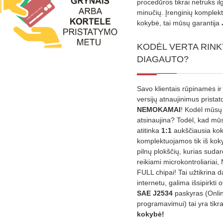
procedūros tikrai netruks il
minučių. Įrenginių komplekta
kokybė, tai mūsų garantija
KODĖL VERTA RINK
DIAGAUTO?
Savo klientais rūpinamės ir
versijų atnaujinimus prista
NEMOKAMAI
! Kodėl mūsų 
atsinaujina? Todėl, kad mū
atitinka
1:1
aukščiausia ko
komplektuojamos tik iš kok
pilnų plokščių, kurias sudar
reikiami microkontroliariai,
FULL chipai! Tai užtikrina 
internetu, galima išsipirkti o
SAE J2534
paskyras (Onli
programavimui) tai yra tikr
kokybė!