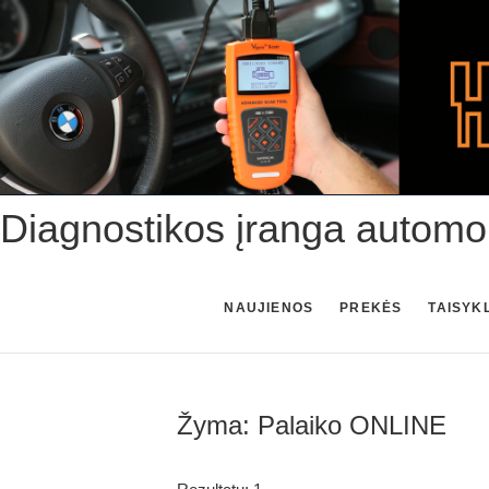
Skip
to
content
Diagnostikos įranga automo
NAUJIENOS
PREKĖS
TAISYK
Žyma:
Palaiko ONLINE