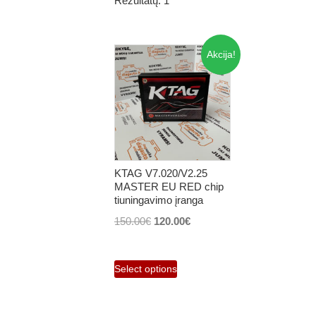
Rezultatų: 1
Akcija!
KTAG V7.020/V2.25
MASTER EU RED chip
tiuningavimo įranga
Original
Current
150.00
€
120.00
€
price
price
was:
is:
Select options
150.00€.
120.00€.