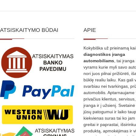
ATSISKAITYMO BŪDAI
APIE
Kokybiška už prieinamą ka
diagnostikos
įranga
automobiliams
, tai įranga 
vyrams kurie myli savo aut
nori juos pilnai prižiūrėti, iš
būklę realiu laiku. Kas gali 
svarbiau nei tvarkingas, pri
automobilis. Aptarnaujame 
privačius klientus, servisus
įranga ir į užsienį. Svetain
jūsų patogumui ir laiko tau
kiekvienas suras tai ko jam 
greitai ir paprastai, išsirin
produktą, apmokėjimas ir v