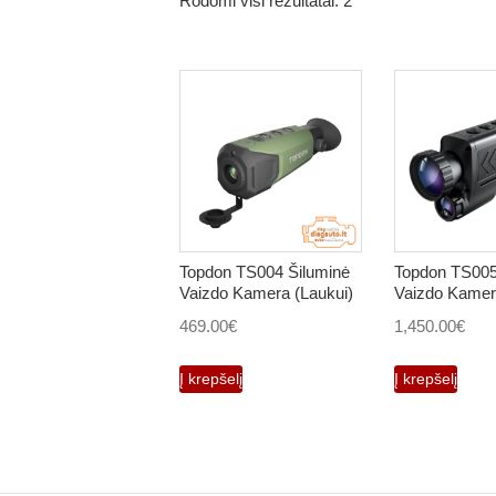
Rodomi visi rezultatai: 2
Topdon TS004 Šiluminė
Topdon TS005
Vaizdo Kamera (Laukui)
Vaizdo Kamer
469.00
€
1,450.00
€
Į krepšelį
Į krepšelį