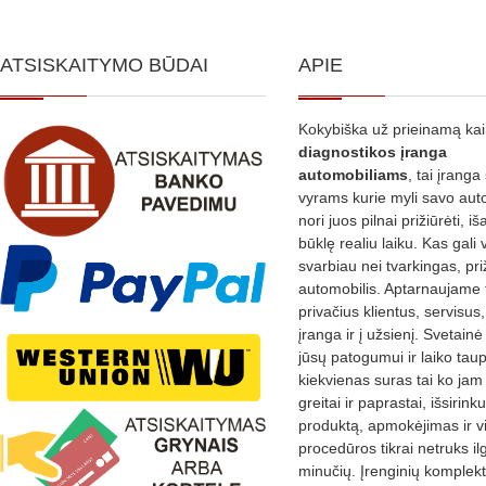
ATSISKAITYMO BŪDAI
APIE
Kokybiška už prieinamą ka
diagnostikos
įranga
automobiliams
, tai įranga 
vyrams kurie myli savo aut
nori juos pilnai prižiūrėti, iš
būklę realiu laiku. Kas gali 
svarbiau nei tvarkingas, pri
automobilis. Aptarnaujame 
privačius klientus, servisus
įranga ir į užsienį. Svetain
jūsų patogumui ir laiko tau
kiekvienas suras tai ko jam 
greitai ir paprastai, išsirin
produktą, apmokėjimas ir v
procedūros tikrai netruks il
minučių. Įrenginių komplekta