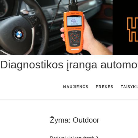
Skip
to
content
Diagnostikos įranga automo
NAUJIENOS
PREKĖS
TAISYK
Žyma:
Outdoor