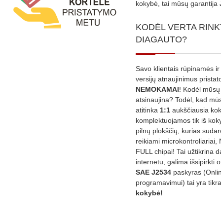
kokybė, tai mūsų garantija
KODĖL VERTA RINK
DIAGAUTO?
Savo klientais rūpinamės ir
versijų atnaujinimus prista
NEMOKAMAI
! Kodėl mūsų 
atsinaujina? Todėl, kad mū
atitinka
1:1
aukščiausia ko
komplektuojamos tik iš kok
pilnų plokščių, kurias sudar
reikiami microkontroliariai,
FULL chipai! Tai užtikrina 
internetu, galima išsipirkti o
SAE J2534
paskyras (Onli
programavimui) tai yra tikr
kokybė!