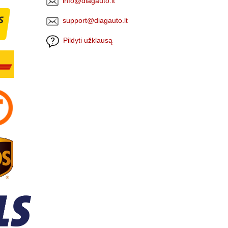
info@diagauto.lt
support@diagauto.lt
Pildyti užklausą