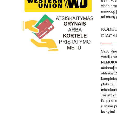
išsirinku
visos proc
minučių. 
tai mūsų 
KODĖL
DIAGA
Savo klie
versijų a
NEMOKA
atsinauji
atitinka
1
komplektu
plokščių, 
microkont
Tai užtik
išsipirkti 
(Online p
kokybė!