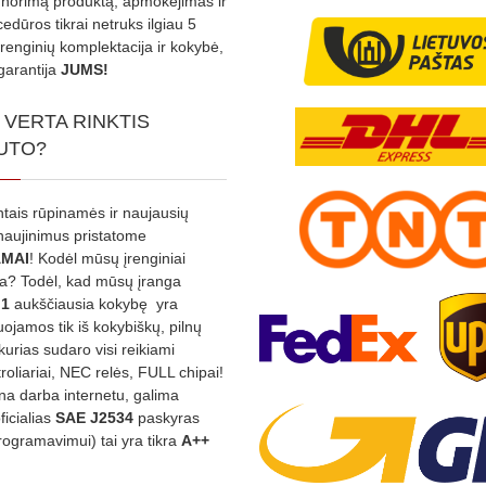
s norimą produktą, apmokėjimas ir
edūros tikrai netruks ilgiau 5
Įrenginių komplektacija ir kokybė,
garantija
JUMS!
 VERTA RINKTIS
UTO?
ntais rūpinamės ir naujausių
tnaujinimus pristatome
MAI
! Kodėl mūsų įrenginiai
na? Todėl, kad mūsų įranga
:1
aukščiausia kokybę yra
ojamos tik iš kokybiškų, pilnų
kurias sudaro visi reikiami
roliariai, NEC relės, FULL chipai!
rina darba internetu, galima
oficialias
SAE J2534
paskyras
rogramavimui) tai yra tikra
A++