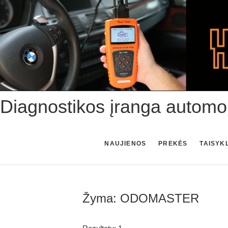
Skip
to
content
Diagnostikos įranga automo
NAUJIENOS
PREKĖS
TAISYK
Žyma:
ODOMASTER