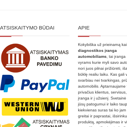
ATSISKAITYMO BŪDAI
APIE
Kokybiška už prieinamą ka
diagnostikos
įranga
automobiliams
, tai įranga 
vyrams kurie myli savo aut
nori juos pilnai prižiūrėti, iš
būklę realiu laiku. Kas gali 
svarbiau nei tvarkingas, pri
automobilis. Aptarnaujame 
privačius klientus, servisus
įranga ir į užsienį. Svetain
jūsų patogumui ir laiko tau
kiekvienas suras tai ko jam 
greitai ir paprastai, išsirin
produktą, apmokėjimas ir v