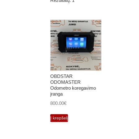
Rezultatų: 1
OBDSTAR
ODOMASTER
Odometro koregavimo
įranga
800.00
€
Į krepšelį