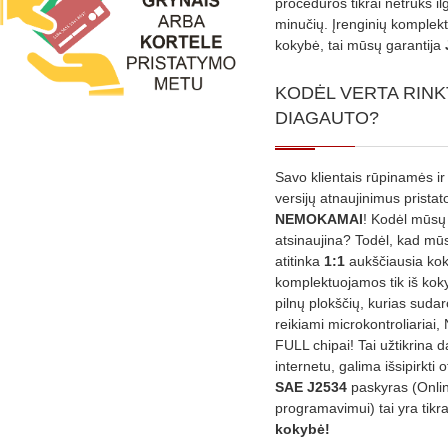
procedūros tikrai netruks il
minučių. Įrenginių komplekta
kokybė, tai mūsų garantija
KODĖL VERTA RINK
DIAGAUTO?
Savo klientais rūpinamės ir
versijų atnaujinimus prista
NEMOKAMAI
! Kodėl mūsų 
atsinaujina? Todėl, kad mū
atitinka
1:1
aukščiausia ko
komplektuojamos tik iš kok
pilnų plokščių, kurias sudar
reikiami microkontroliariai,
FULL chipai! Tai užtikrina 
internetu, galima išsipirkti o
SAE J2534
paskyras (Onli
programavimui) tai yra tikr
kokybė!