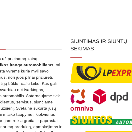
SIUNTIMAS IR SIUNTŲ
SEKIMAS
 už prieinamą kainą
ikos
įranga automobiliams
, tai
irta vyrams kurie myli savo
us, nori juos pilnai prižiūrėti,
ti jų būklę realiu laiku. Kas gali
 svarbiau nei tvarkingas,
as automobilis. Aptarnaujame tiek
 klientus, servisus, siunčiame
į užsienį. Svetainė sukurta jūsų
 ir laiko taupymui, kiekvienas
ko jam reikia greitai ir paprastai,
s norimą produktą, apmokėjimas ir