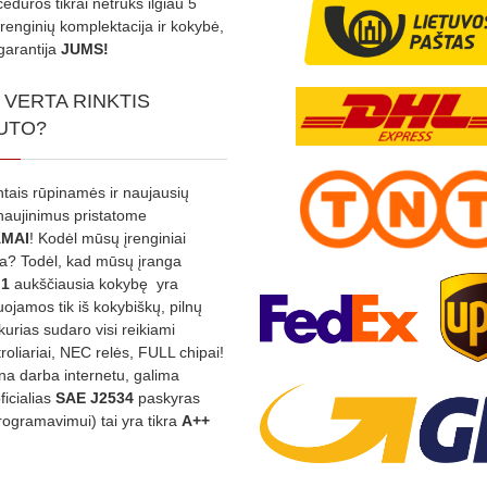
edūros tikrai netruks ilgiau 5
Įrenginių komplektacija ir kokybė,
garantija
JUMS!
 VERTA RINKTIS
UTO?
ntais rūpinamės ir naujausių
tnaujinimus pristatome
MAI
! Kodėl mūsų įrenginiai
na? Todėl, kad mūsų įranga
:1
aukščiausia kokybę yra
ojamos tik iš kokybiškų, pilnų
kurias sudaro visi reikiami
roliariai, NEC relės, FULL chipai!
rina darba internetu, galima
oficialias
SAE J2534
paskyras
rogramavimui) tai yra tikra
A++