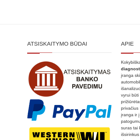
ATSISKAITYMO BŪDAI
APIE
Kokybiška
diagnost
įranga sk
automobili
išanalizuo
vyrui būti
prižiūrėt
privačius
įranga ir 
patogumui
suras tai 
išsirinku