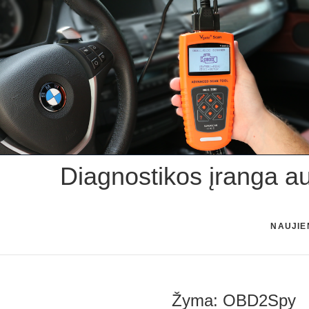
Skip
to
content
Diagnostikos įranga a
NAUJIE
Žyma:
OBD2Spy