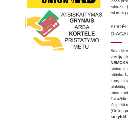
visos proc
minučių. 
tai mūsų 
KODĖL
DIAGA
Savo klie
versijų a
NEMOKA
atsinauji
atitinka
1
komplektu
plokščių, 
microkont
Tai užtik
išsipirkti 
(Online p
kokybė!