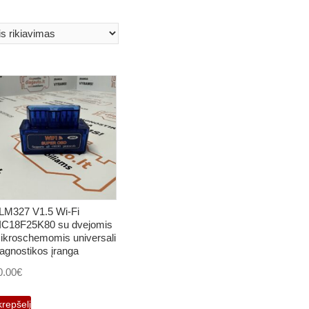
LM327 V1.5 Wi-Fi
IC18F25K80 su dvejomis
ikroschemomis universali
iagnostikos įranga
0.00
€
krepšelį