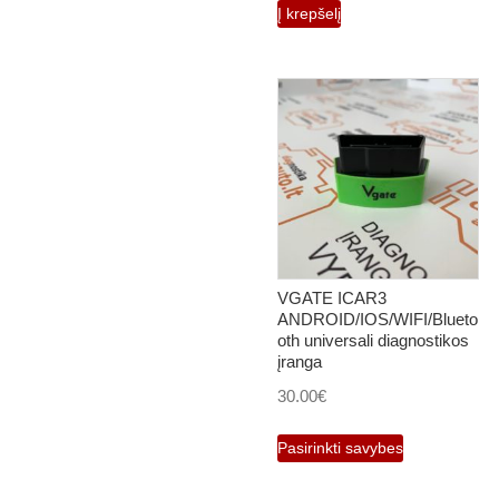
Į krepšelį
VGATE ICAR3
ANDROID/IOS/WIFI/Blueto
oth universali diagnostikos
įranga
30.00
€
This
Pasirinkti savybes
product
has