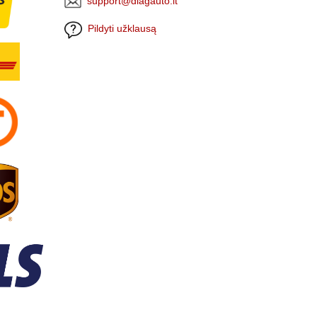
support@diagauto.lt
Pildyti užklausą