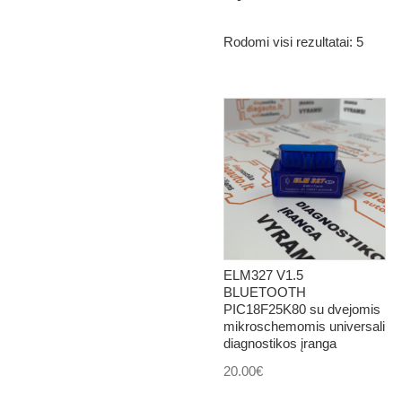
Rodomi visi rezultatai: 5
ELM327 V1.5
BLUETOOTH
PIC18F25K80 su dvejomis
mikroschemomis universali
diagnostikos įranga
20.00
€