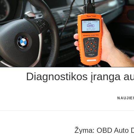
Skip
to
content
Diagnostikos įranga a
NAUJIE
Žyma:
OBD Auto D