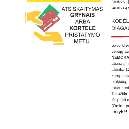
minučių. 
tai mūsų 
KODĖL
DIAGA
Savo klie
versijų a
NEMOKA
atsinauji
atitinka
1
komplektu
plokščių, 
microkont
Tai užtik
išsipirkti 
(Online p
kokybė!