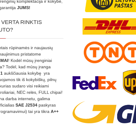
Įrenginių komplektacija ir kokybė,
garantija
JUMS!
 VERTA RINKTIS
UTO?
ntais rūpinamės ir naujausių
tnaujinimus pristatome
MAI
! Kodėl mūsų įrenginiai
na? Todėl, kad mūsų įranga
:1
aukščiausia kokybę yra
ojamos tik iš kokybiškų, pilnų
kurias sudaro visi reikiami
roliariai, NEC relės, FULL chipai!
rina darba internetu, galima
oficialias
SAE J2534
paskyras
rogramavimui) tai yra tikra
A++