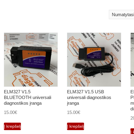
ELM327 V1.5
ELM327 V1.5 USB
E
BLUETOOTH universali
universali diagnostikos
P
diagnostikos įranga
įranga
m
d
15.00
€
15.00
€
2
Į krepšelį
Į krepšelį
Į 