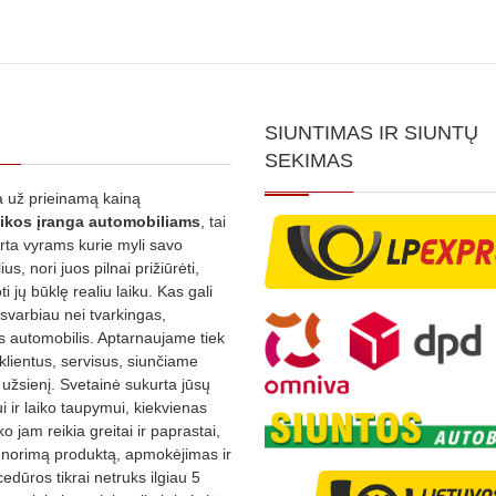
SIUNTIMAS IR SIUNTŲ
SEKIMAS
 už prieinamą kainą
ikos
įranga automobiliams
, tai
irta vyrams kurie myli savo
us, nori juos pilnai prižiūrėti,
ti jų būklę realiu laiku. Kas gali
 svarbiau nei tvarkingas,
as automobilis. Aptarnaujame tiek
 klientus, servisus, siunčiame
į užsienį. Svetainė sukurta jūsų
 ir laiko taupymui, kiekvienas
ko jam reikia greitai ir paprastai,
s norimą produktą, apmokėjimas ir
edūros tikrai netruks ilgiau 5