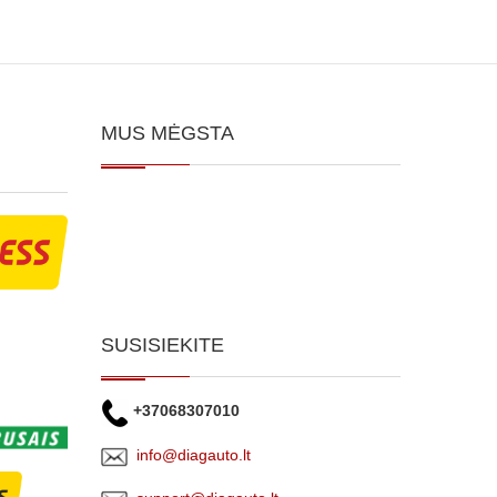
MUS MĖGSTA
SUSISIEKITE
+37068307010
info@diagauto.lt