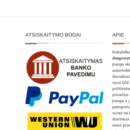
multiple
variants.
The
options
ATSISKAITYMO BŪDAI
APIE
may
be
Kokybiška
chosen
diagnost
on
įranga sk
the
automobili
išanalizuo
product
vyrui būti
page
prižiūrėt
privačius
įranga ir 
patogumui
suras tai 
išsirinku
visos proc