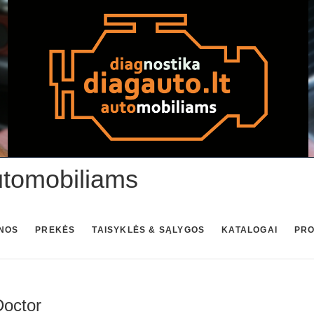
utomobiliams
NOS
PREKĖS
TAISYKLĖS & SĄLYGOS
KATALOGAI
PR
octor