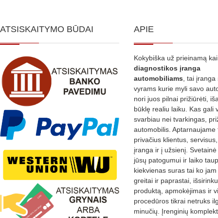
ATSISKAITYMO BŪDAI
APIE
Kokybiška už prieinamą ka
diagnostikos
įranga
automobiliams
, tai įranga 
vyrams kurie myli savo aut
nori juos pilnai prižiūrėti, iš
būklę realiu laiku. Kas gali 
svarbiau nei tvarkingas, pri
automobilis. Aptarnaujame 
privačius klientus, servisus
įranga ir į užsienį. Svetain
jūsų patogumui ir laiko tau
kiekvienas suras tai ko jam 
greitai ir paprastai, išsirin
produktą, apmokėjimas ir v
procedūros tikrai netruks il
minučių. Įrenginių komplekta