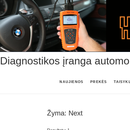
Skip
to
content
Diagnostikos įranga automo
NAUJIENOS
PREKĖS
TAISYK
Žyma:
Next