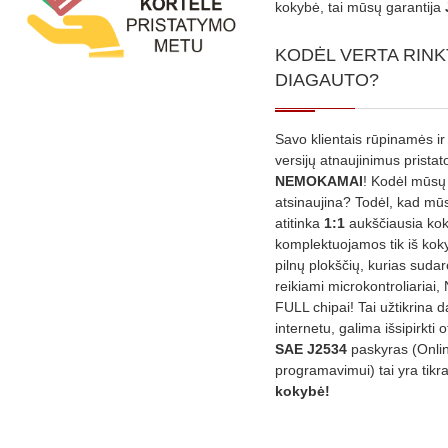
kokybė, tai mūsų garantija
KODĖL VERTA RINK
DIAGAUTO?
Savo klientais rūpinamės ir
versijų atnaujinimus prista
NEMOKAMAI
! Kodėl mūsų 
atsinaujina? Todėl, kad mū
atitinka
1:1
aukščiausia ko
komplektuojamos tik iš kok
pilnų plokščių, kurias sudar
reikiami microkontroliariai,
FULL chipai! Tai užtikrina 
internetu, galima išsipirkti o
SAE J2534
paskyras (Onli
programavimui) tai yra tikr
kokybė!