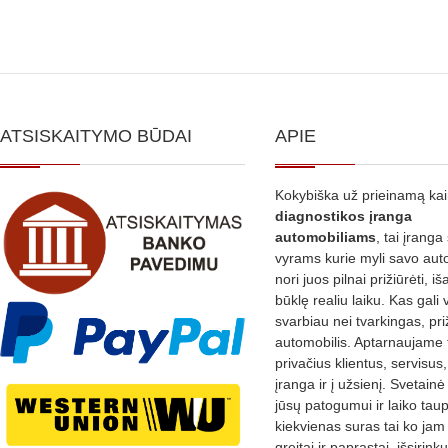
ATSISKAITYMO BŪDAI
APIE
Kokybiška už prieinamą ka
diagnostikos
įranga
automobiliams
, tai įranga 
vyrams kurie myli savo aut
nori juos pilnai prižiūrėti, iš
būklę realiu laiku. Kas gali 
svarbiau nei tvarkingas, pri
automobilis. Aptarnaujame 
privačius klientus, servisus
įranga ir į užsienį. Svetain
jūsų patogumui ir laiko tau
kiekvienas suras tai ko jam 
greitai ir paprastai, išsirin