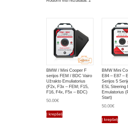
Rodomi visi rezultatai: 2
BMW / Mini Cooper F
BMW Mini Co
serijos FEM / BDC Vairo
E84 – E87 – 
Užrakto Emuliatorius
Serijos 5 Seri
(F2x, F3x – FEM; F15,
ESL Steering
F16, F4x, F5x – BDC)
Emulatorius (
Start)
50.00
€
50.00
€
Į krepšelį
Į krepšelį