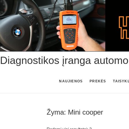
Skip
to
content
Diagnostikos įranga automo
NAUJIENOS
PREKĖS
TAISYK
Žyma:
Mini cooper