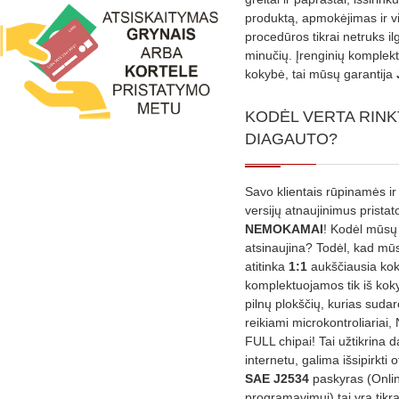
produktą, apmokėjimas ir v
procedūros tikrai netruks il
minučių. Įrenginių komplekta
kokybė, tai mūsų garantija
KODĖL VERTA RINK
DIAGAUTO?
Savo klientais rūpinamės ir
versijų atnaujinimus prista
NEMOKAMAI
! Kodėl mūsų 
atsinaujina? Todėl, kad mū
atitinka
1:1
aukščiausia ko
komplektuojamos tik iš kok
pilnų plokščių, kurias sudar
reikiami microkontroliariai,
FULL chipai! Tai užtikrina 
internetu, galima išsipirkti o
SAE J2534
paskyras (Onli
programavimui) tai yra tikr