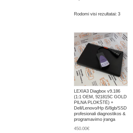
Rodomi visi rezultatai: 3
LEXIA3 Diagbox v9.186
(1:1 OEM, 921815C GOLD
PILNA PLOKŠTĖ) +
Dell/Lenovo/Hp i5/8gb/SSD
profesionali diagnostikos &
programavimo įranga
450.00
€