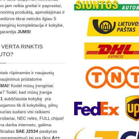
ko jam reikia greitai ir paprastai,
s norimą produktą, apmokėjimas ir
edūros tikrai netruks ilgiau 5
Įrenginių komplektacija ir kokybė,
garantija
JUMS!
 VERTA RINKTIS
UTO?
ntais rūpinamės ir naujausių
tnaujinimus pristatome
MAI
! Kodėl mūsų įrenginiai
na? Todėl, kad mūsų įranga
:1
aukščiausia kokybę yra
ojamos tik iš kokybiškų, pilnų
kurias sudaro visi reikiami
roliariai, NEC relės, FULL chipai!
rina darba internetu, galima
oficialias
SAE J2534
paskyras
rogramavimui) tai yra tikra
A++