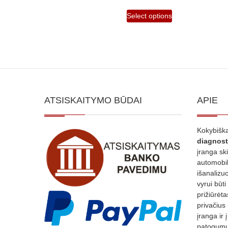
Select options
ATSISKAITYMO BŪDAI
APIE
Kokybiška
diagnost
įranga sk
automobili
išanalizuo
vyrui būti
prižiūrėt
privačius
įranga ir 
patogumui