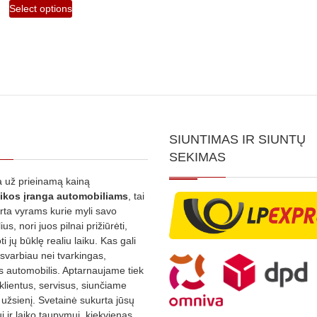
Select options
SIUNTIMAS IR SIUNTŲ
SEKIMAS
 už prieinamą kainą
ikos
įranga automobiliams
, tai
irta vyrams kurie myli savo
us, nori juos pilnai prižiūrėti,
ti jų būklę realiu laiku. Kas gali
 svarbiau nei tvarkingas,
as automobilis. Aptarnaujame tiek
 klientus, servisus, siunčiame
į užsienį. Svetainė sukurta jūsų
 ir laiko taupymui, kiekvienas