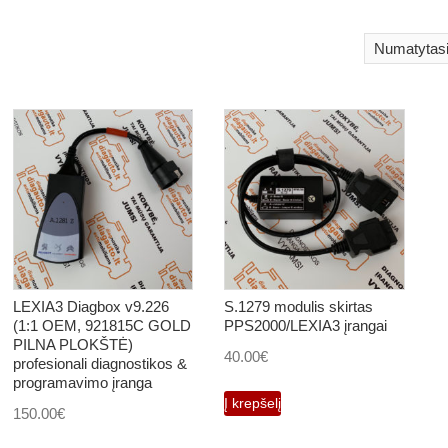
LEXIA3 Diagbox v9.226
S.1279 modulis skirtas
(1:1 OEM, 921815C GOLD
PPS2000/LEXIA3 įrangai
PILNA PLOKŠTĖ)
40.00
€
profesionali diagnostikos &
programavimo įranga
Į krepšelį
150.00
€