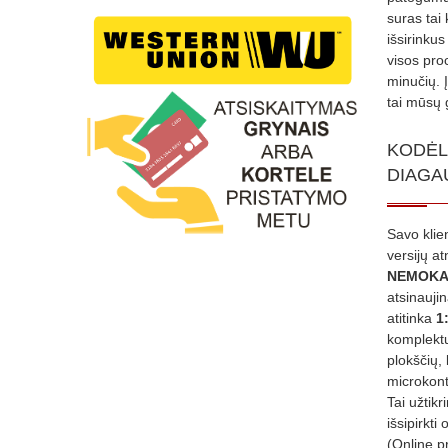
suras tai 
išsirinku
visos proc
minučių. 
tai mūsų 
KODĖL
DIAGA
Savo klie
versijų a
NEMOKA
atsinauji
atitinka
1
komplektu
plokščių, 
microkont
Tai užtik
išsipirkti 
(Online p