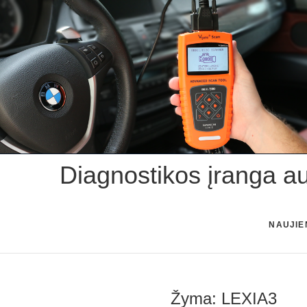
Skip
to
content
Diagnostikos įranga a
NAUJIE
Žyma:
LEXIA3