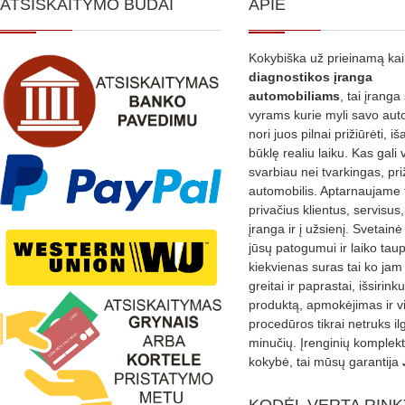
ATSISKAITYMO BŪDAI
APIE
Kokybiška už prieinamą ka
diagnostikos
įranga
automobiliams
, tai įranga 
vyrams kurie myli savo aut
nori juos pilnai prižiūrėti, iš
būklę realiu laiku. Kas gali 
svarbiau nei tvarkingas, pri
automobilis. Aptarnaujame 
privačius klientus, servisus
įranga ir į užsienį. Svetain
jūsų patogumui ir laiko tau
kiekvienas suras tai ko jam 
greitai ir paprastai, išsirin
produktą, apmokėjimas ir v
procedūros tikrai netruks il
minučių. Įrenginių komplekta
kokybė, tai mūsų garantija