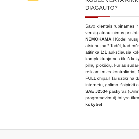
KODĖL VERTA RINK
DIAGAUTO?
Savo klientais rūpinamės ir
versijų atnaujinimus prista
NEMOKAMAI
! Kodėl mūsų 
atsinaujina? Todėl, kad mū
atitinka
1:1
aukščiausia ko
komplektuojamos tik iš kok
pilnų plokščių, kurias sudar
reikiami microkontroliariai,
FULL chipai! Tai užtikrina 
internetu, galima išsipirkti o
SAE J2534
paskyras (Onli
programavimui) tai yra tikr
kokybė!