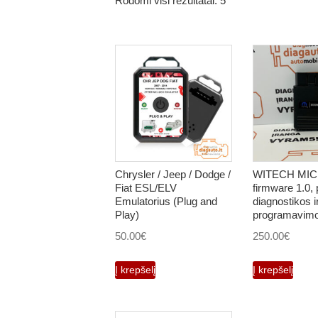
Rodomi visi rezultatai: 5
Chrysler / Jeep / Dodge /
WITECH MI
Fiat ESL/ELV
firmware 1.0, 
Emulatorius (Plug and
diagnostikos i
Play)
programavimo
50.00
€
250.00
€
Į krepšelį
Į krepšelį