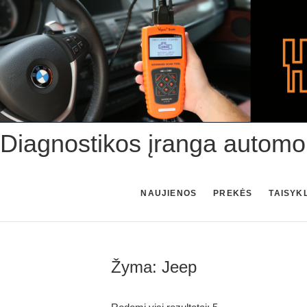
Skip
to
content
Diagnostikos įranga automo
NAUJIENOS
PREKĖS
TAISYK
Žyma:
Jeep