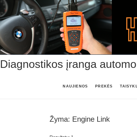
Skip
to
content
Diagnostikos įranga automo
NAUJIENOS
PREKĖS
TAISYK
Žyma:
Engine Link