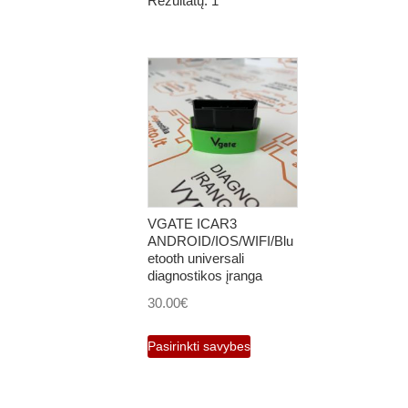
Rezultatų: 1
VGATE ICAR3
ANDROID/IOS/WIFI/Blu
etooth universali
diagnostikos įranga
30.00
€
This
Pasirinkti savybes
product
has
multiple