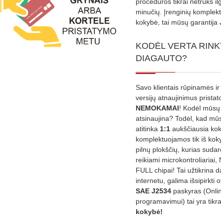
procedūros tikrai netruks il
minučių. Įrenginių komplekta
kokybė, tai mūsų garantija
KODĖL VERTA RINK
DIAGAUTO?
Savo klientais rūpinamės ir
versijų atnaujinimus prista
NEMOKAMAI
! Kodėl mūsų 
atsinaujina? Todėl, kad mū
atitinka
1:1
aukščiausia ko
komplektuojamos tik iš kok
pilnų plokščių, kurias sudar
reikiami microkontroliariai,
FULL chipai! Tai užtikrina 
internetu, galima išsipirkti o
SAE J2534
paskyras (Onli
programavimui) tai yra tikr
kokybė!