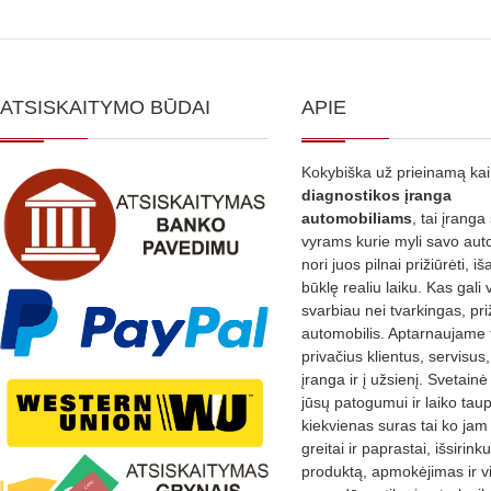
variants.
The
options
ATSISKAITYMO BŪDAI
APIE
may
be
Kokybiška už prieinamą ka
chosen
diagnostikos
įranga
on
automobiliams
, tai įranga 
the
vyrams kurie myli savo aut
nori juos pilnai prižiūrėti, iš
product
būklę realiu laiku. Kas gali 
page
svarbiau nei tvarkingas, pri
automobilis. Aptarnaujame 
privačius klientus, servisus
įranga ir į užsienį. Svetain
jūsų patogumui ir laiko tau
kiekvienas suras tai ko jam 
greitai ir paprastai, išsirin
produktą, apmokėjimas ir v