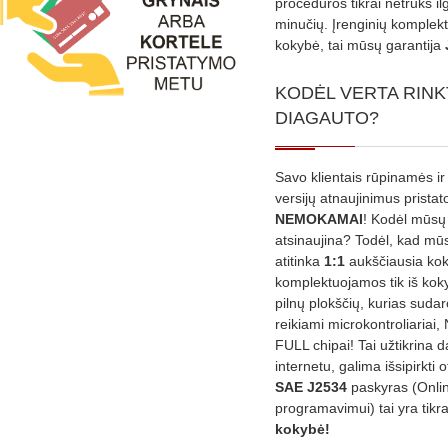
procedūros tikrai netruks il
minučių. Įrenginių komplekta
kokybė, tai mūsų garantija
KODĖL VERTA RINK
DIAGAUTO?
Savo klientais rūpinamės ir
versijų atnaujinimus prista
NEMOKAMAI
! Kodėl mūsų 
atsinaujina? Todėl, kad mū
atitinka
1:1
aukščiausia ko
komplektuojamos tik iš kok
pilnų plokščių, kurias sudar
reikiami microkontroliariai,
FULL chipai! Tai užtikrina 
internetu, galima išsipirkti o
SAE J2534
paskyras (Onli
programavimui) tai yra tikr
kokybė!