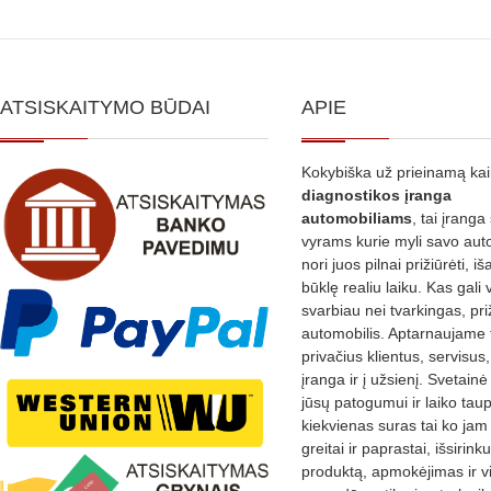
ATSISKAITYMO BŪDAI
APIE
Kokybiška už prieinamą ka
diagnostikos
įranga
automobiliams
, tai įranga 
vyrams kurie myli savo aut
nori juos pilnai prižiūrėti, iš
būklę realiu laiku. Kas gali 
svarbiau nei tvarkingas, pri
automobilis. Aptarnaujame 
privačius klientus, servisus
įranga ir į užsienį. Svetain
jūsų patogumui ir laiko tau
kiekvienas suras tai ko jam 
greitai ir paprastai, išsirin
produktą, apmokėjimas ir v