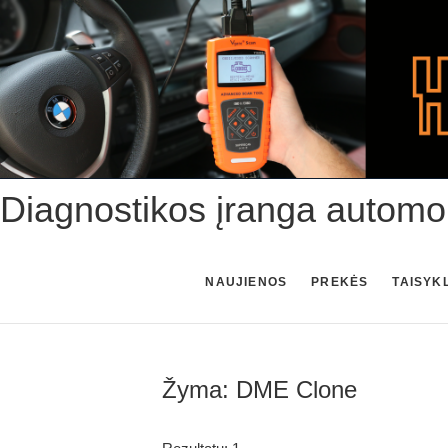
Skip
to
content
Diagnostikos įranga automo
NAUJIENOS
PREKĖS
TAISYK
Žyma:
DME Clone