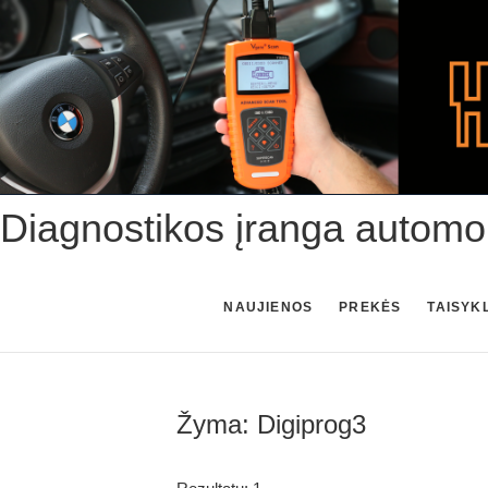
Skip
to
content
Diagnostikos įranga automo
NAUJIENOS
PREKĖS
TAISYK
Žyma:
Digiprog3