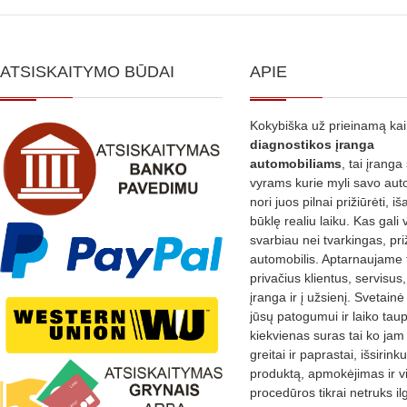
ATSISKAITYMO BŪDAI
APIE
Kokybiška už prieinamą ka
diagnostikos
įranga
automobiliams
, tai įranga 
vyrams kurie myli savo aut
nori juos pilnai prižiūrėti, iš
būklę realiu laiku. Kas gali 
svarbiau nei tvarkingas, pri
automobilis. Aptarnaujame 
privačius klientus, servisus
įranga ir į užsienį. Svetain
jūsų patogumui ir laiko tau
kiekvienas suras tai ko jam 
greitai ir paprastai, išsirin
produktą, apmokėjimas ir v
procedūros tikrai netruks il