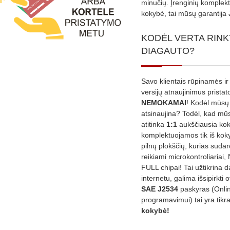
minučių. Įrenginių komplekta
kokybė, tai mūsų garantija
KODĖL VERTA RINK
DIAGAUTO?
Savo klientais rūpinamės ir
versijų atnaujinimus prista
NEMOKAMAI
! Kodėl mūsų 
atsinaujina? Todėl, kad mū
atitinka
1:1
aukščiausia ko
komplektuojamos tik iš kok
pilnų plokščių, kurias sudar
reikiami microkontroliariai,
FULL chipai! Tai užtikrina 
internetu, galima išsipirkti o
SAE J2534
paskyras (Onli
programavimui) tai yra tikr
kokybė!