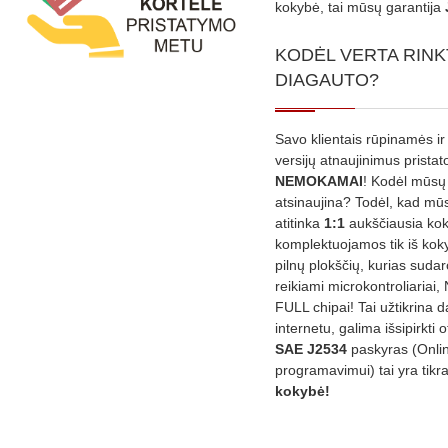
kokybė, tai mūsų garantija
KODĖL VERTA RINK
DIAGAUTO?
Savo klientais rūpinamės ir
versijų atnaujinimus prista
NEMOKAMAI
! Kodėl mūsų 
atsinaujina? Todėl, kad mū
atitinka
1:1
aukščiausia ko
komplektuojamos tik iš kok
pilnų plokščių, kurias sudar
reikiami microkontroliariai,
FULL chipai! Tai užtikrina 
internetu, galima išsipirkti o
SAE J2534
paskyras (Onli
programavimui) tai yra tikr
kokybė!