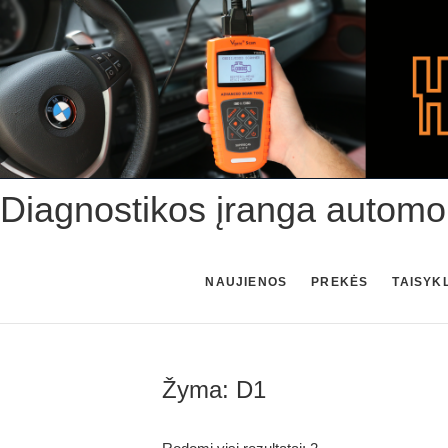
Skip
to
content
Diagnostikos įranga automo
NAUJIENOS
PREKĖS
TAISYK
Žyma:
D1