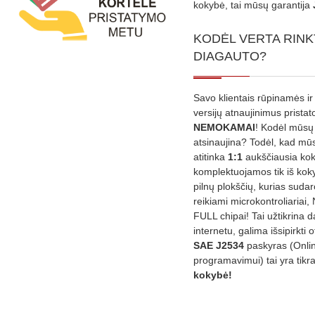
kokybė, tai mūsų garantija
KODĖL VERTA RINK
DIAGAUTO?
Savo klientais rūpinamės ir
versijų atnaujinimus prista
NEMOKAMAI
! Kodėl mūsų 
atsinaujina? Todėl, kad mū
atitinka
1:1
aukščiausia ko
komplektuojamos tik iš kok
pilnų plokščių, kurias sudar
reikiami microkontroliariai,
FULL chipai! Tai užtikrina 
internetu, galima išsipirkti o
SAE J2534
paskyras (Onli
programavimui) tai yra tikr
kokybė!