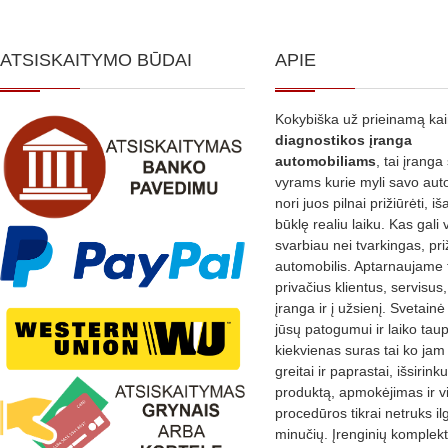
ATSISKAITYMO BŪDAI
APIE
Kokybiška už prieinamą ka
diagnostikos
įranga
automobiliams
, tai įranga 
vyrams kurie myli savo aut
nori juos pilnai prižiūrėti, iš
būklę realiu laiku. Kas gali 
svarbiau nei tvarkingas, pri
automobilis. Aptarnaujame 
privačius klientus, servisus
įranga ir į užsienį. Svetain
jūsų patogumui ir laiko tau
kiekvienas suras tai ko jam 
greitai ir paprastai, išsirin
produktą, apmokėjimas ir v
procedūros tikrai netruks il
minučių. Įrenginių komplekta