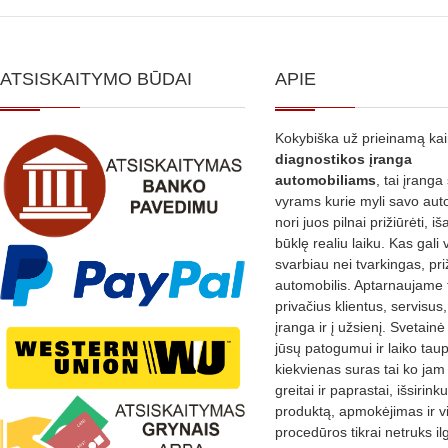
ATSISKAITYMO BŪDAI
APIE
Kokybiška už prieinamą ka
diagnostikos
įranga
automobiliams
, tai įranga 
vyrams kurie myli savo aut
nori juos pilnai prižiūrėti, iš
būklę realiu laiku. Kas gali 
svarbiau nei tvarkingas, pri
automobilis. Aptarnaujame 
privačius klientus, servisus
įranga ir į užsienį. Svetain
jūsų patogumui ir laiko tau
kiekvienas suras tai ko jam 
greitai ir paprastai, išsirin
produktą, apmokėjimas ir v
procedūros tikrai netruks il