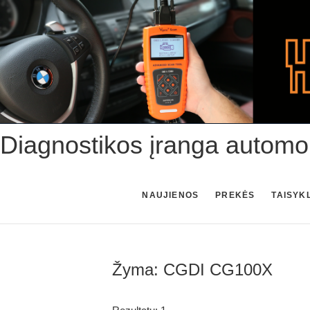
Skip
to
content
Diagnostikos įranga automo
NAUJIENOS
PREKĖS
TAISYK
Žyma:
CGDI CG100X