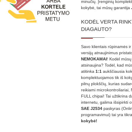
minučių. Įrenginių komplekta
kokybė, tai mūsų garantija
KODĖL VERTA RINK
DIAGAUTO?
Savo klientais rūpinamės ir
versijų atnaujinimus prista
NEMOKAMAI
! Kodėl mūsų 
atsinaujina? Todėl, kad mū
atitinka
1:1
aukščiausia ko
komplektuojamos tik iš kok
pilnų plokščių, kurias sudar
reikiami microkontroliariai,
FULL chipai! Tai užtikrina 
internetu, galima išsipirkti o
SAE J2534
paskyras (Onli
programavimui) tai yra tikr
kokybė!