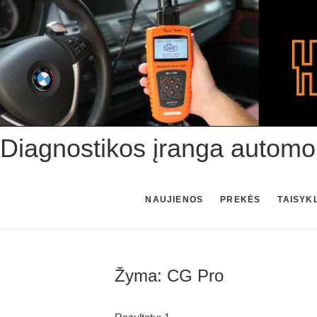
Skip
to
content
Diagnostikos įranga automo
NAUJIENOS
PREKĖS
TAISYK
Žyma:
CG Pro