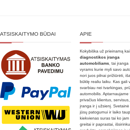
ATSISKAITYMO BŪDAI
APIE
Kokybiška už prieinamą ka
diagnostikos
įranga
automobiliams
, tai įranga 
vyrams kurie myli savo aut
nori juos pilnai prižiūrėti, iš
būklę realiu laiku. Kas gali 
svarbiau nei tvarkingas, pri
automobilis. Aptarnaujame 
privačius klientus, servisus
įranga ir į užsienį. Svetain
jūsų patogumui ir laiko tau
kiekvienas suras tai ko jam 
greitai ir paprastai, išsirin