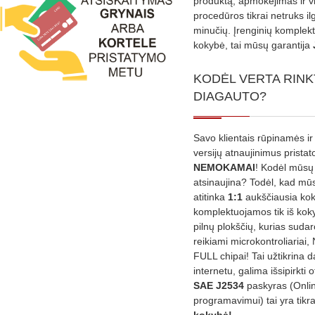
produktą, apmokėjimas ir v
procedūros tikrai netruks il
minučių. Įrenginių komplekta
kokybė, tai mūsų garantija
KODĖL VERTA RINK
DIAGAUTO?
Savo klientais rūpinamės ir
versijų atnaujinimus prista
NEMOKAMAI
! Kodėl mūsų 
atsinaujina? Todėl, kad mū
atitinka
1:1
aukščiausia ko
komplektuojamos tik iš kok
pilnų plokščių, kurias sudar
reikiami microkontroliariai,
FULL chipai! Tai užtikrina 
internetu, galima išsipirkti o
SAE J2534
paskyras (Onli
programavimui) tai yra tikr
kokybė!