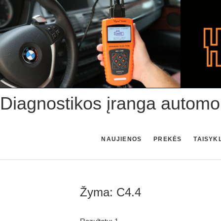
Skip
to
content
Diagnostikos įranga automo
NAUJIENOS
PREKĖS
TAISYK
Žyma:
C4.4