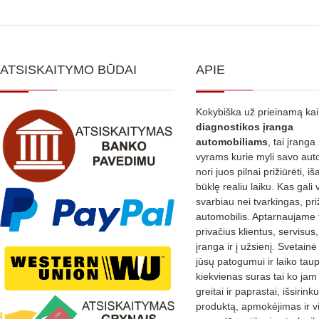
ATSISKAITYMO BŪDAI
APIE
Kokybiška už prieinamą ka
diagnostikos
įranga
automobiliams
, tai įranga 
vyrams kurie myli savo aut
nori juos pilnai prižiūrėti, iš
būklę realiu laiku. Kas gali 
svarbiau nei tvarkingas, pri
automobilis. Aptarnaujame 
privačius klientus, servisus
įranga ir į užsienį. Svetain
jūsų patogumui ir laiko tau
kiekvienas suras tai ko jam 
greitai ir paprastai, išsirin
produktą, apmokėjimas ir v