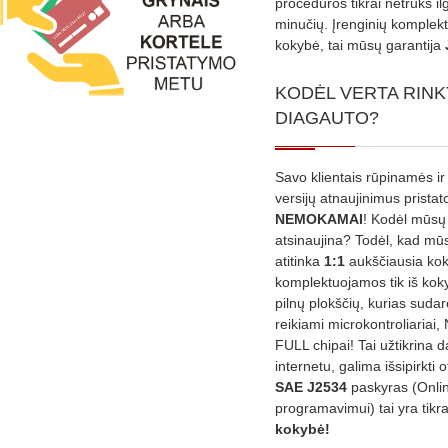
procedūros tikrai netruks il
minučių. Įrenginių komplekta
kokybė, tai mūsų garantija
KODĖL VERTA RINK
DIAGAUTO?
Savo klientais rūpinamės ir
versijų atnaujinimus prista
NEMOKAMAI
! Kodėl mūsų 
atsinaujina? Todėl, kad mū
atitinka
1:1
aukščiausia ko
komplektuojamos tik iš kok
pilnų plokščių, kurias sudar
reikiami microkontroliariai,
FULL chipai! Tai užtikrina 
internetu, galima išsipirkti o
SAE J2534
paskyras (Onli
programavimui) tai yra tikr
kokybė!