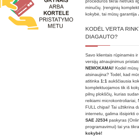
procedūros tikrai netruks il
minučių. Įrenginių komplekta
kokybė, tai mūsų garantija
KODĖL VERTA RINK
DIAGAUTO?
Savo klientais rūpinamės ir
versijų atnaujinimus prista
NEMOKAMAI
! Kodėl mūsų 
atsinaujina? Todėl, kad mū
atitinka
1:1
aukščiausia ko
komplektuojamos tik iš kok
pilnų plokščių, kurias sudar
reikiami microkontroliariai,
FULL chipai! Tai užtikrina 
internetu, galima išsipirkti o
SAE J2534
paskyras (Onli
programavimui) tai yra tikr
kokybė!