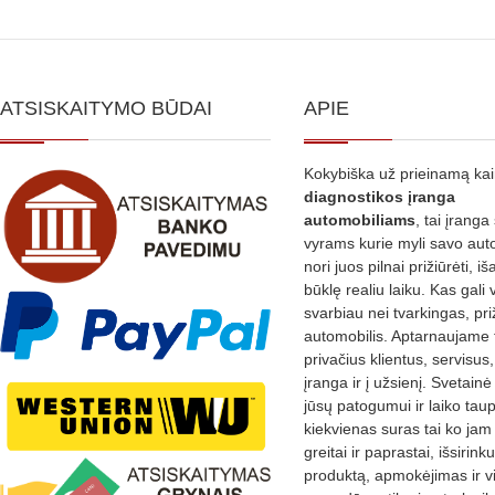
variants.
The
options
ATSISKAITYMO BŪDAI
APIE
may
be
Kokybiška už prieinamą ka
chosen
diagnostikos
įranga
on
automobiliams
, tai įranga 
the
vyrams kurie myli savo aut
nori juos pilnai prižiūrėti, iš
product
būklę realiu laiku. Kas gali 
page
svarbiau nei tvarkingas, pri
automobilis. Aptarnaujame 
privačius klientus, servisus
įranga ir į užsienį. Svetain
jūsų patogumui ir laiko tau
kiekvienas suras tai ko jam 
greitai ir paprastai, išsirin
produktą, apmokėjimas ir v