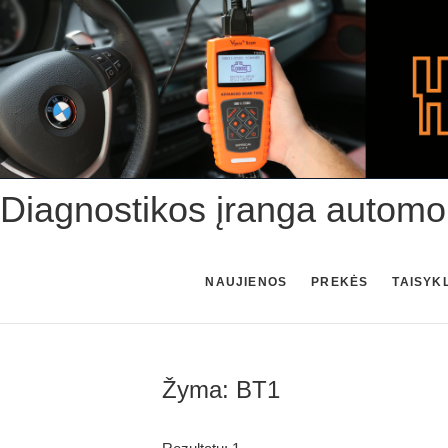
Skip
to
content
Diagnostikos įranga automo
NAUJIENOS
PREKĖS
TAISYK
Žyma:
BT1