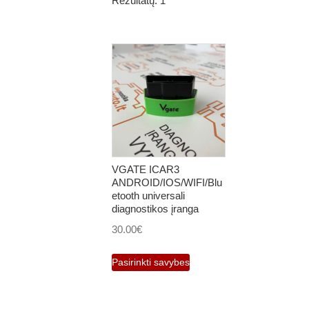
Rezultatų: 1
VGATE ICAR3
ANDROID/IOS/WIFI/Blu
etooth universali
diagnostikos įranga
30.00
€
This
Pasirinkti savybes
product
has
multiple