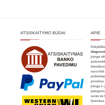
ATSISKAITYMO BŪDAI
APIE
Kokybiška
diagnost
įranga sk
automobili
išanalizuo
vyrui būti
prižiūrėt
privačius
įranga ir 
patogumui
suras tai 
išsirinku