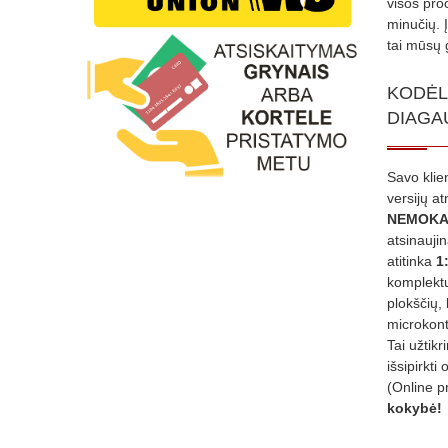
visos proc
minučių. 
tai mūsų 
KODĖL
DIAGA
Savo klie
versijų a
NEMOKA
atsinauji
atitinka
1
komplektu
plokščių, 
microkont
Tai užtik
išsipirkti 
(Online p
kokybė!