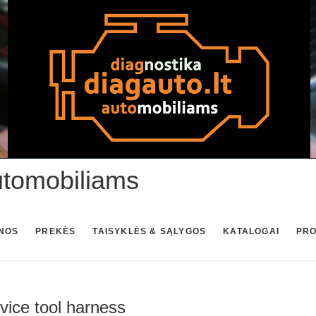
utomobiliams
NOS
PREKĖS
TAISYKLĖS & SĄLYGOS
KATALOGAI
PR
ice tool harness