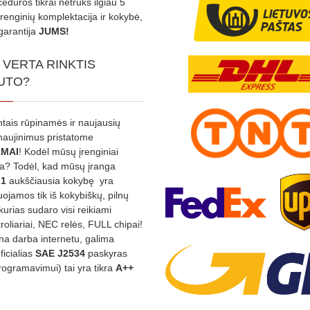
edūros tikrai netruks ilgiau 5
Įrenginių komplektacija ir kokybė,
garantija
JUMS!
 VERTA RINKTIS
UTO?
ntais rūpinamės ir naujausių
tnaujinimus pristatome
MAI
! Kodėl mūsų įrenginiai
na? Todėl, kad mūsų įranga
:1
aukščiausia kokybę yra
ojamos tik iš kokybiškų, pilnų
kurias sudaro visi reikiami
roliariai, NEC relės, FULL chipai!
rina darba internetu, galima
oficialias
SAE J2534
paskyras
rogramavimui) tai yra tikra
A++