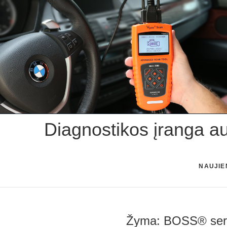
Skip
to
content
Diagnostikos įranga a
NAUJIE
Žyma:
BOSS® serv