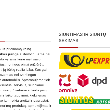
SIUNTIMAS IR SIUNTŲ
SEKIMAS
 už prieinamą kainą
ikos
įranga automobiliams
, tai
irta vyrams kurie myli savo
us, nori juos pilnai prižiūrėti,
ti jų būklę realiu laiku. Kas gali
 svarbiau nei tvarkingas,
as automobilis. Aptarnaujame tiek
 klientus, servisus, siunčiame
į užsienį. Svetainė sukurta jūsų
 ir laiko taupymui, kiekvienas
ko jam reikia greitai ir paprastai,
s norimą produktą, apmokėjimas ir