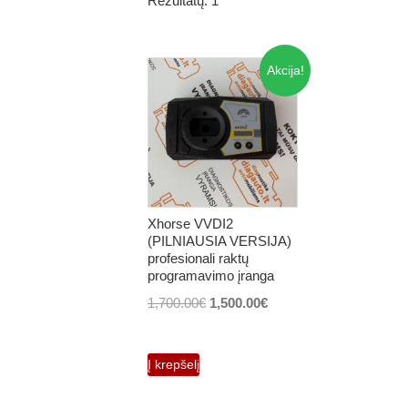
Rezultatų: 1
Akcija!
Xhorse VVDI2
(PILNIAUSIA VERSIJA)
profesionali raktų
programavimo įranga
Original
Current
1,700.00
€
1,500.00
€
price
price
was:
is:
Į krepšelį
1,700.00€.
1,500.00€.