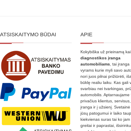
ATSISKAITYMO BŪDAI
APIE
Kokybiška už prieinamą ka
diagnostikos
įranga
automobiliams
, tai įranga 
vyrams kurie myli savo aut
nori juos pilnai prižiūrėti, iš
būklę realiu laiku. Kas gali 
svarbiau nei tvarkingas, pri
automobilis. Aptarnaujame 
privačius klientus, servisus
įranga ir į užsienį. Svetain
jūsų patogumui ir laiko tau
kiekvienas suras tai ko jam 
greitai ir paprastai, išsirin