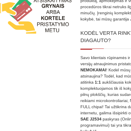
produktą, apmokėjimas ir v
procedūros tikrai netruks il
minučių. Įrenginių komplekta
kokybė, tai mūsų garantija
KODĖL VERTA RINK
DIAGAUTO?
Savo klientais rūpinamės ir
versijų atnaujinimus prista
NEMOKAMAI
! Kodėl mūsų 
atsinaujina? Todėl, kad mū
atitinka
1:1
aukščiausia ko
komplektuojamos tik iš kok
pilnų plokščių, kurias sudar
reikiami microkontroliariai,
FULL chipai! Tai užtikrina 
internetu, galima išsipirkti o
SAE J2534
paskyras (Onli
programavimui) tai yra tikr