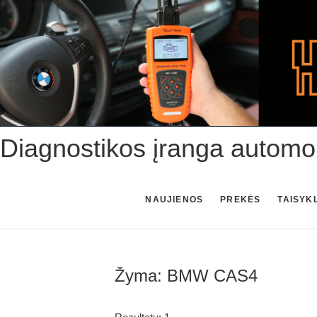
Skip
to
content
Diagnostikos įranga automo
NAUJIENOS
PREKĖS
TAISYK
Žyma:
BMW CAS4