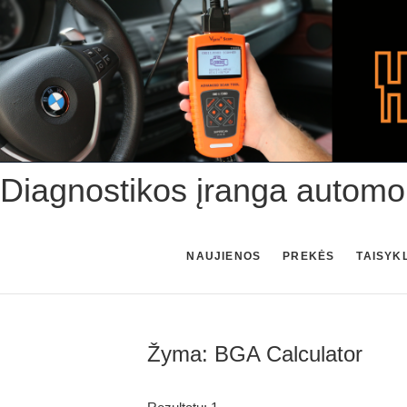
Skip
to
content
Diagnostikos įranga automo
NAUJIENOS
PREKĖS
TAISYK
Žyma:
BGA Calculator