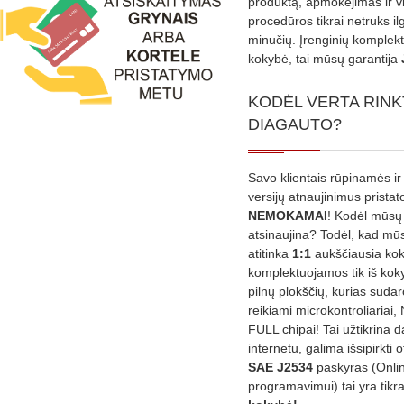
produktą, apmokėjimas ir v
procedūros tikrai netruks il
minučių. Įrenginių komplekta
kokybė, tai mūsų garantija
KODĖL VERTA RINK
DIAGAUTO?
Savo klientais rūpinamės ir
versijų atnaujinimus prista
NEMOKAMAI
! Kodėl mūsų 
atsinaujina? Todėl, kad mū
atitinka
1:1
aukščiausia ko
komplektuojamos tik iš kok
pilnų plokščių, kurias sudar
reikiami microkontroliariai,
FULL chipai! Tai užtikrina 
internetu, galima išsipirkti o
SAE J2534
paskyras (Onli
programavimui) tai yra tikr