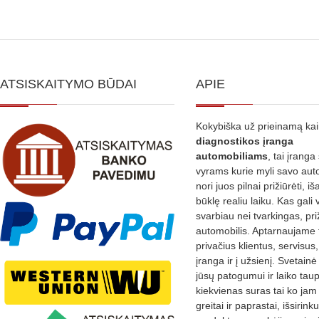
ATSISKAITYMO BŪDAI
APIE
Kokybiška už prieinamą ka
diagnostikos
įranga
automobiliams
, tai įranga 
vyrams kurie myli savo aut
nori juos pilnai prižiūrėti, iš
būklę realiu laiku. Kas gali 
svarbiau nei tvarkingas, pri
automobilis. Aptarnaujame 
privačius klientus, servisus
įranga ir į užsienį. Svetain
jūsų patogumui ir laiko tau
kiekvienas suras tai ko jam 
greitai ir paprastai, išsirin