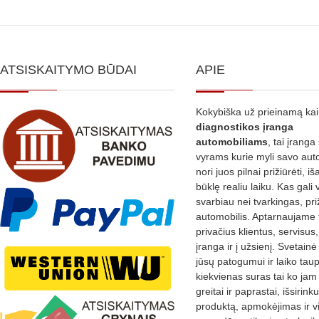
ATSISKAITYMO BŪDAI
APIE
Kokybiška už prieinamą ka
diagnostikos
įranga
automobiliams
, tai įranga 
vyrams kurie myli savo aut
nori juos pilnai prižiūrėti, iš
būklę realiu laiku. Kas gali 
svarbiau nei tvarkingas, pri
automobilis. Aptarnaujame 
privačius klientus, servisus
įranga ir į užsienį. Svetain
jūsų patogumui ir laiko tau
kiekvienas suras tai ko jam 
greitai ir paprastai, išsirin
produktą, apmokėjimas ir v