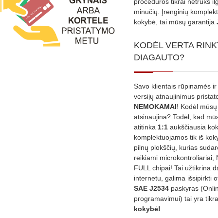
procedūros tikrai netruks il
minučių. Įrenginių komplekta
kokybė, tai mūsų garantija
KODĖL VERTA RINK
DIAGAUTO?
Savo klientais rūpinamės ir
versijų atnaujinimus prista
NEMOKAMAI
! Kodėl mūsų 
atsinaujina? Todėl, kad mū
atitinka
1:1
aukščiausia ko
komplektuojamos tik iš kok
pilnų plokščių, kurias sudar
reikiami microkontroliariai,
FULL chipai! Tai užtikrina 
internetu, galima išsipirkti o
SAE J2534
paskyras (Onli
programavimui) tai yra tikr
kokybė!