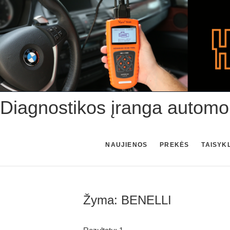
Skip
to
content
Diagnostikos įranga automo
NAUJIENOS
PREKĖS
TAISYK
Žyma:
BENELLI