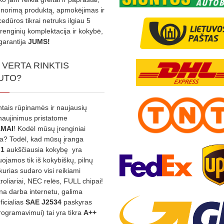
s norimą produktą, apmokėjimas ir
edūros tikrai netruks ilgiau 5
Įrenginių komplektacija ir kokybė,
garantija
JUMS!
 VERTA RINKTIS
UTO?
ntais rūpinamės ir naujausių
tnaujinimus pristatome
MAI
! Kodėl mūsų įrenginiai
na? Todėl, kad mūsų įranga
:1
aukščiausia kokybę yra
ojamos tik iš kokybiškų, pilnų
kurias sudaro visi reikiami
roliariai, NEC relės, FULL chipai!
rina darba internetu, galima
oficialias
SAE J2534
paskyras
rogramavimui) tai yra tikra
A++