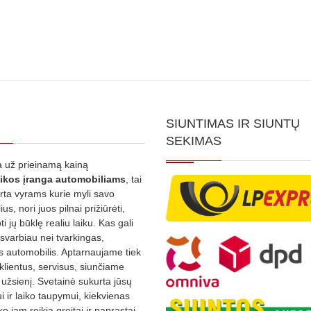
SIUNTIMAS IR SIUNTŲ
SEKIMAS
 už prieinamą kainą
ikos
įranga automobiliams
, tai
irta vyrams kurie myli savo
us, nori juos pilnai prižiūrėti,
ti jų būklę realiu laiku. Kas gali
 svarbiau nei tvarkingas,
as automobilis. Aptarnaujame tiek
 klientus, servisus, siunčiame
į užsienį. Svetainė sukurta jūsų
 ir laiko taupymui, kiekvienas
ko jam reikia greitai ir paprastai,