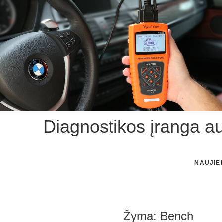
Skip
to
content
Diagnostikos įranga a
NAUJIE
Žyma:
Bench