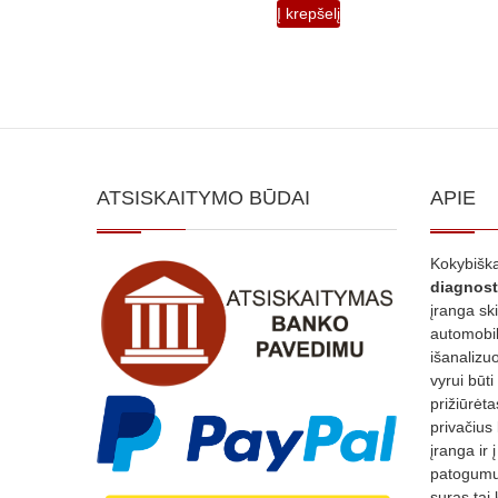
Į krepšelį
ATSISKAITYMO BŪDAI
APIE
Kokybiška
diagnost
įranga sk
automobili
išanalizuo
vyrui būti
prižiūrėt
privačius
įranga ir 
patogumui
suras tai 