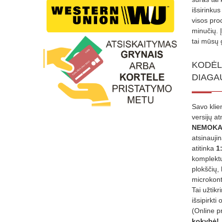
išsirinku
visos proc
minučių. 
tai mūsų 
KODĖL
DIAGA
Savo klie
versijų a
NEMOKA
atsinauji
atitinka
1
komplektu
plokščių, 
microkont
Tai užtik
išsipirkti 
(Online p
kokybė!