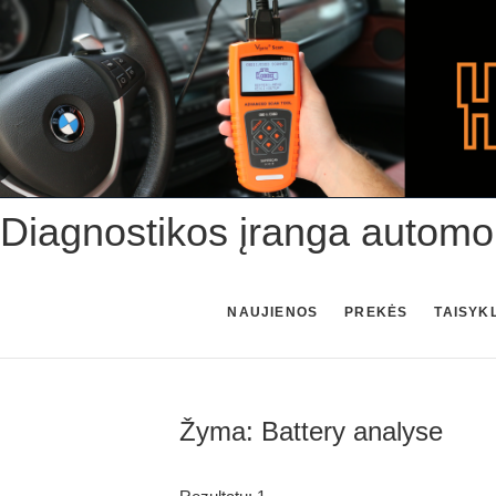
Skip
to
content
Diagnostikos įranga automo
NAUJIENOS
PREKĖS
TAISYK
Žyma:
Battery analyse