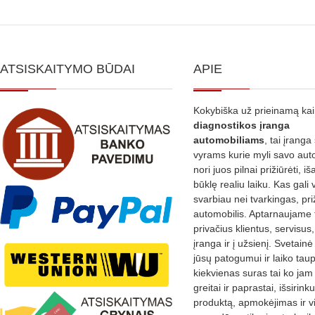
ATSISKAITYMO BŪDAI
APIE
Kokybiška už prieinamą ka
diagnostikos
įranga
automobiliams
, tai įranga 
vyrams kurie myli savo aut
nori juos pilnai prižiūrėti, iš
būklę realiu laiku. Kas gali 
svarbiau nei tvarkingas, pri
automobilis. Aptarnaujame 
privačius klientus, servisus
įranga ir į užsienį. Svetain
jūsų patogumui ir laiko tau
kiekvienas suras tai ko jam 
greitai ir paprastai, išsirin
produktą, apmokėjimas ir v