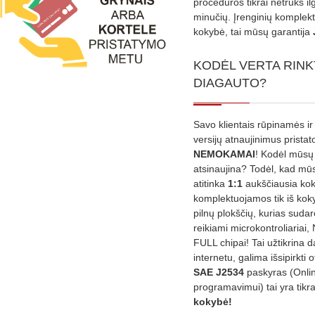
procedūros tikrai netruks il
minučių. Įrenginių komplekta
kokybė, tai mūsų garantija
KODĖL VERTA RINK
DIAGAUTO?
Savo klientais rūpinamės ir
versijų atnaujinimus prista
NEMOKAMAI
! Kodėl mūsų 
atsinaujina? Todėl, kad mū
atitinka
1:1
aukščiausia ko
komplektuojamos tik iš kok
pilnų plokščių, kurias sudar
reikiami microkontroliariai,
FULL chipai! Tai užtikrina 
internetu, galima išsipirkti o
SAE J2534
paskyras (Onli
programavimui) tai yra tikr
kokybė!