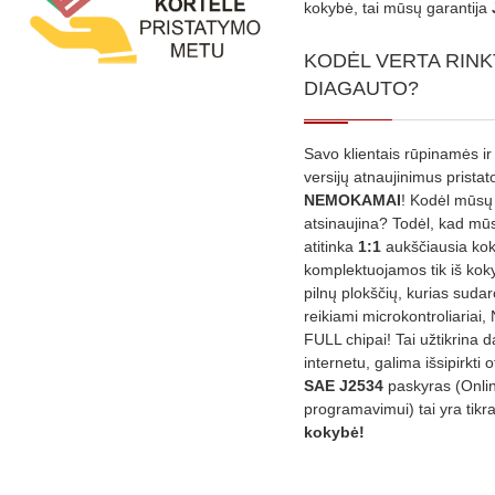
kokybė, tai mūsų garantija
KODĖL VERTA RINK
DIAGAUTO?
Savo klientais rūpinamės ir
versijų atnaujinimus prista
NEMOKAMAI
! Kodėl mūsų 
atsinaujina? Todėl, kad mū
atitinka
1:1
aukščiausia ko
komplektuojamos tik iš kok
pilnų plokščių, kurias sudar
reikiami microkontroliariai,
FULL chipai! Tai užtikrina 
internetu, galima išsipirkti o
SAE J2534
paskyras (Onli
programavimui) tai yra tikr
kokybė!