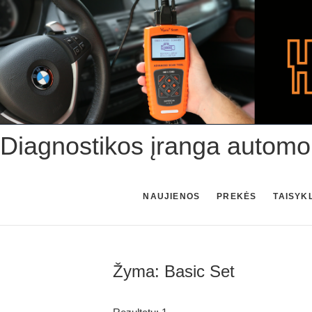
Skip
to
content
Diagnostikos įranga automo
NAUJIENOS
PREKĖS
TAISYK
Žyma:
Basic Set