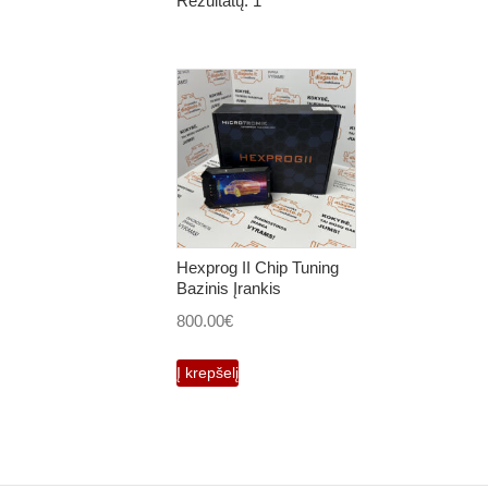
Rezultatų: 1
Hexprog II Chip Tuning
Bazinis Įrankis
800.00
€
Į krepšelį