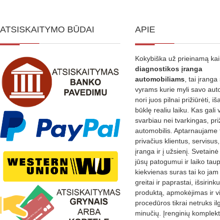
ATSISKAITYMO BŪDAI
APIE
Kokybiška už prieinamą ka
diagnostikos
įranga
automobiliams
, tai įranga 
vyrams kurie myli savo aut
nori juos pilnai prižiūrėti, iš
būklę realiu laiku. Kas gali 
svarbiau nei tvarkingas, pri
automobilis. Aptarnaujame 
privačius klientus, servisus
įranga ir į užsienį. Svetain
jūsų patogumui ir laiko tau
kiekvienas suras tai ko jam 
greitai ir paprastai, išsirin
produktą, apmokėjimas ir v
procedūros tikrai netruks il
minučių. Įrenginių komplekta