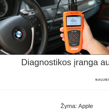
Skip
to
content
Diagnostikos įranga a
NAUJIE
Žyma:
Apple