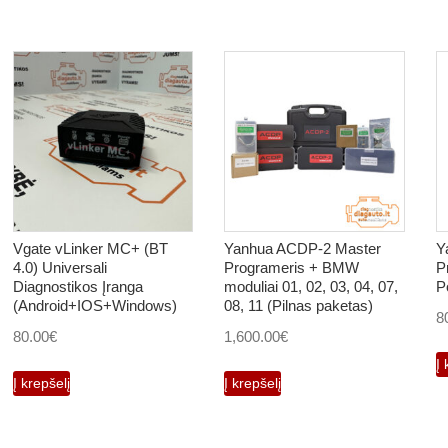
Vgate vLinker MC+ (BT
Yanhua ACDP-2 Master
Y
4.0) Universali
Programeris + BMW
P
Diagnostikos Įranga
moduliai 01, 02, 03, 04, 07,
P
(Android+IOS+Windows)
08, 11 (Pilnas paketas)
8
80.00
€
1,600.00
€
Į 
Į krepšelį
Į krepšelį