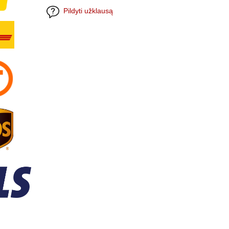
Pildyti užklausą