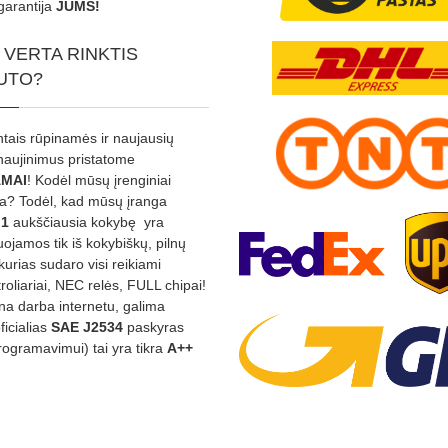
garantija
JUMS!
 VERTA RINKTIS
UTO?
ntais rūpinamės ir naujausių
tnaujinimus pristatome
MAI
! Kodėl mūsų įrenginiai
na? Todėl, kad mūsų įranga
:1
aukščiausia kokybę yra
ojamos tik iš kokybiškų, pilnų
kurias sudaro visi reikiami
roliariai, NEC relės, FULL chipai!
rina darba internetu, galima
oficialias
SAE J2534
paskyras
rogramavimui) tai yra tikra
A++