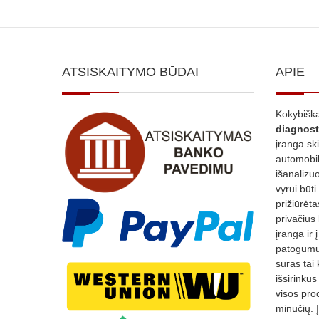
ATSISKAITYMO BŪDAI
APIE
Kokybiška
diagnost
įranga sk
automobili
išanalizuo
vyrui būti
prižiūrėt
privačius
įranga ir 
patogumui
suras tai 
išsirinku
visos proc
minučių. 