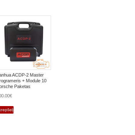
anhua ACDP-2 Master
rogrameris + Module 10
orsche Paketas
00.00
€
krepšelį