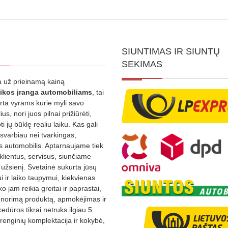
SIUNTIMAS IR SIUNTŲ
SEKIMAS
 už prieinamą kainą
ikos
įranga automobiliams
, tai
irta vyrams kurie myli savo
us, nori juos pilnai prižiūrėti,
ti jų būklę realiu laiku. Kas gali
 svarbiau nei tvarkingas,
as automobilis. Aptarnaujame tiek
 klientus, servisus, siunčiame
į užsienį. Svetainė sukurta jūsų
 ir laiko taupymui, kiekvienas
ko jam reikia greitai ir paprastai,
s norimą produktą, apmokėjimas ir
edūros tikrai netruks ilgiau 5
Įrenginių komplektacija ir kokybė,