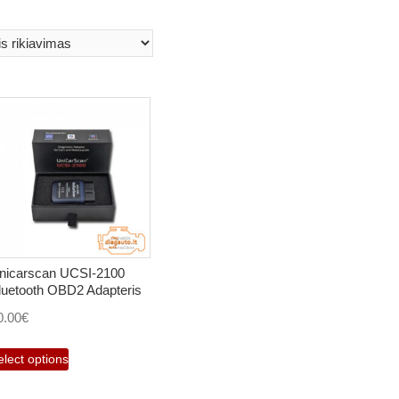
nicarscan UCSI-2100
luetooth OBD2 Adapteris
0.00
€
elect options