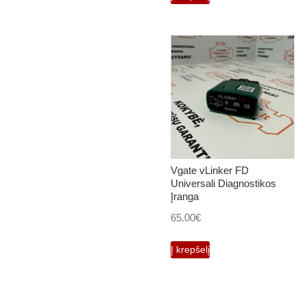
Vgate vLinker FD
Universali Diagnostikos
Įranga
65.00
€
Į krepšelį