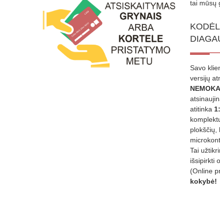
tai mūsų 
KODĖL
DIAGA
Savo klie
versijų a
NEMOKA
atsinauji
atitinka
1
komplektu
plokščių, 
microkont
Tai užtik
išsipirkti 
(Online p
kokybė!