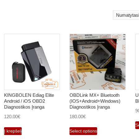
KINGBOLEN Ediag Elite
OBDLink MX+ Bluetooth
U
Android / iOS OBD2
(IOS+Android+Windows)
B
Diagnostikos Įranga
Diagnostikos Įranga
9
120.00
€
180.00
€
S
Į krepšelį
Select options