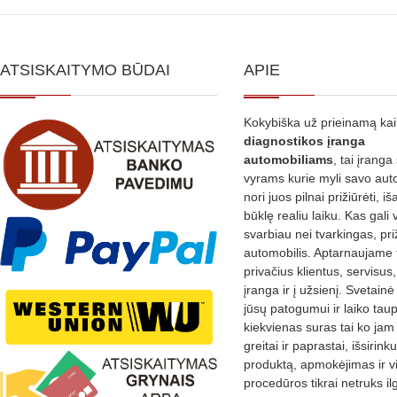
ATSISKAITYMO BŪDAI
APIE
Kokybiška už prieinamą ka
diagnostikos
įranga
automobiliams
, tai įranga 
vyrams kurie myli savo aut
nori juos pilnai prižiūrėti, iš
būklę realiu laiku. Kas gali 
svarbiau nei tvarkingas, pri
automobilis. Aptarnaujame 
privačius klientus, servisus
įranga ir į užsienį. Svetain
jūsų patogumui ir laiko tau
kiekvienas suras tai ko jam 
greitai ir paprastai, išsirin
produktą, apmokėjimas ir v
procedūros tikrai netruks il