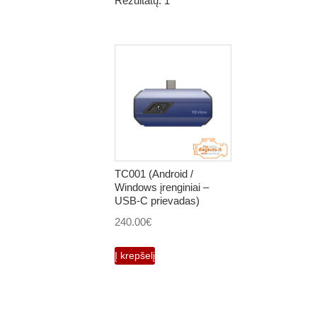
Rezultatų: 1
TC001 (Android /
Windows įrenginiai –
USB-C prievadas)
240.00
€
Į krepšelį