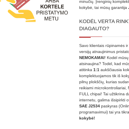
minučių. Įrenginių komplekta
kokybė, tai mūsų garantija
KODĖL VERTA RINK
DIAGAUTO?
Savo klientais rūpinamės ir
versijų atnaujinimus prista
NEMOKAMAI
! Kodėl mūsų 
atsinaujina? Todėl, kad mū
atitinka
1:1
aukščiausia ko
komplektuojamos tik iš kok
pilnų plokščių, kurias sudar
reikiami microkontroliariai,
FULL chipai! Tai užtikrina 
internetu, galima išsipirkti o
SAE J2534
paskyras (Onli
programavimui) tai yra tikr
kokybė!