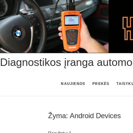
Skip
to
content
Diagnostikos įranga automo
NAUJIENOS
PREKĖS
TAISYK
Žyma:
Android Devices