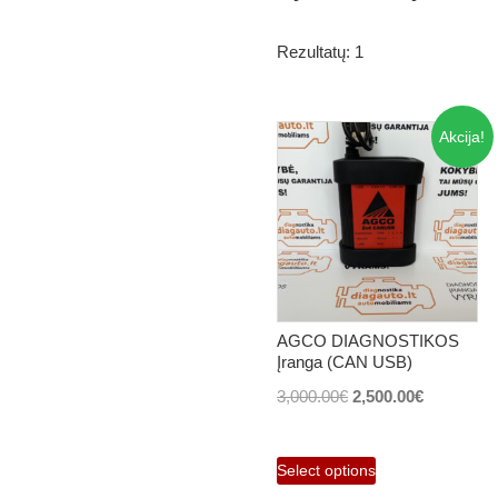
Rezultatų: 1
Akcija!
AGCO DIAGNOSTIKOS
Įranga (CAN USB)
Original
Current
3,000.00
€
2,500.00
€
price
price
was:
is:
Select options
3,000.00€.
2,500.00€.