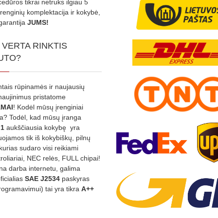
edūros tikrai netruks ilgiau 5
Įrenginių komplektacija ir kokybė,
garantija
JUMS!
 VERTA RINKTIS
UTO?
ntais rūpinamės ir naujausių
tnaujinimus pristatome
MAI
! Kodėl mūsų įrenginiai
na? Todėl, kad mūsų įranga
:1
aukščiausia kokybę yra
ojamos tik iš kokybiškų, pilnų
kurias sudaro visi reikiami
roliariai, NEC relės, FULL chipai!
rina darba internetu, galima
oficialias
SAE J2534
paskyras
rogramavimui) tai yra tikra
A++