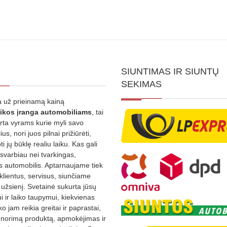
SIUNTIMAS IR SIUNTŲ
SEKIMAS
 už prieinamą kainą
ikos
įranga automobiliams
, tai
irta vyrams kurie myli savo
us, nori juos pilnai prižiūrėti,
ti jų būklę realiu laiku. Kas gali
 svarbiau nei tvarkingas,
as automobilis. Aptarnaujame tiek
 klientus, servisus, siunčiame
į užsienį. Svetainė sukurta jūsų
 ir laiko taupymui, kiekvienas
ko jam reikia greitai ir paprastai,
s norimą produktą, apmokėjimas ir