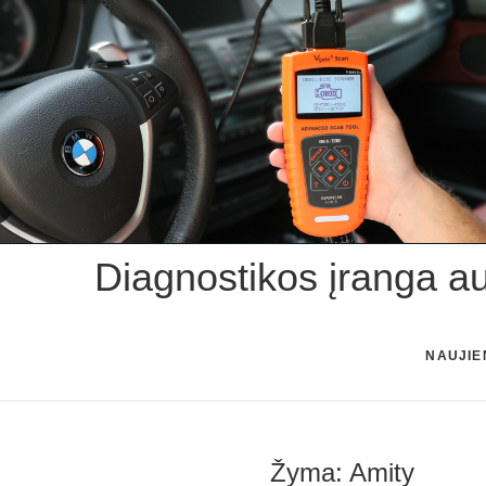
Skip
to
content
Diagnostikos įranga a
NAUJIE
Žyma:
Amity