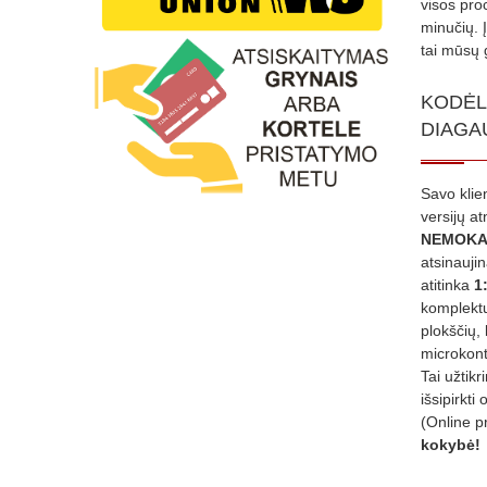
visos proc
minučių. 
tai mūsų 
KODĖL
DIAGA
Savo klie
versijų a
NEMOKA
atsinauji
atitinka
1
komplektu
plokščių, 
microkont
Tai užtik
išsipirkti 
(Online p
kokybė!