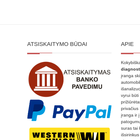
ATSISKAITYMO BŪDAI
APIE
Kokybiška
diagnost
įranga sk
automobili
išanalizuo
vyrui būti
prižiūrėt
privačius
įranga ir 
patogumui
suras tai 
išsirinku