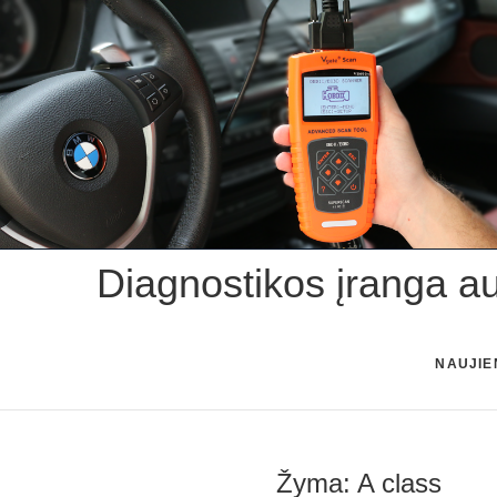
Skip
to
content
Diagnostikos įranga a
NAUJIE
Žyma:
A class