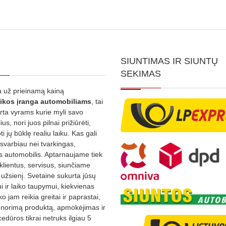
SIUNTIMAS IR SIUNTŲ
SEKIMAS
 už prieinamą kainą
ikos
įranga automobiliams
, tai
irta vyrams kurie myli savo
us, nori juos pilnai prižiūrėti,
ti jų būklę realiu laiku. Kas gali
 svarbiau nei tvarkingas,
as automobilis. Aptarnaujame tiek
 klientus, servisus, siunčiame
į užsienį. Svetainė sukurta jūsų
 ir laiko taupymui, kiekvienas
ko jam reikia greitai ir paprastai,
s norimą produktą, apmokėjimas ir
edūros tikrai netruks ilgiau 5