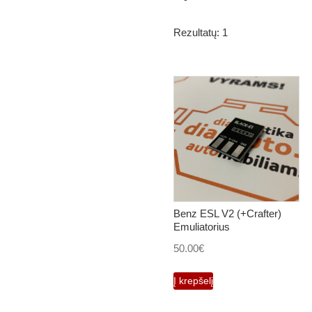
Rezultatų: 1
Benz ESL V2 (+Crafter)
Emuliatorius
50.00
€
Į krepšelį