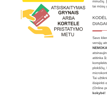
minučių. 
tai mūsų 
KODĖL
DIAGA
Savo klie
versijų a
NEMOKA
atsinauji
atitinka
1
komplektu
plokščių, 
microkont
Tai užtik
išsipirkti 
(Online p
kokybė!