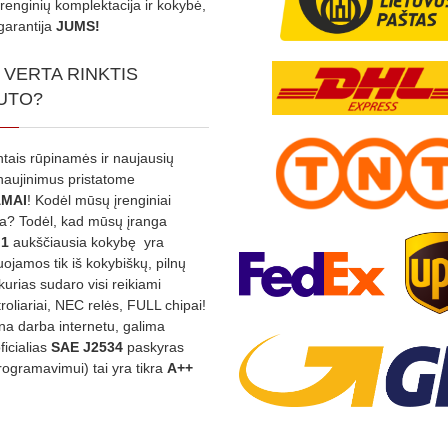
Įrenginių komplektacija ir kokybė,
garantija
JUMS!
 VERTA RINKTIS
UTO?
ntais rūpinamės ir naujausių
tnaujinimus pristatome
MAI
! Kodėl mūsų įrenginiai
na? Todėl, kad mūsų įranga
:1
aukščiausia kokybę yra
ojamos tik iš kokybiškų, pilnų
kurias sudaro visi reikiami
roliariai, NEC relės, FULL chipai!
rina darba internetu, galima
oficialias
SAE J2534
paskyras
rogramavimui) tai yra tikra
A++