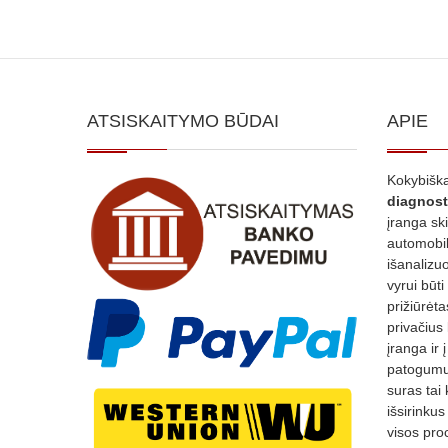
ATSISKAITYMO BŪDAI
APIE
Kokybiška
diagnost
įranga sk
automobili
išanalizuo
vyrui būti
prižiūrėt
privačius
įranga ir 
patogumui
suras tai 
išsirinku
visos proc