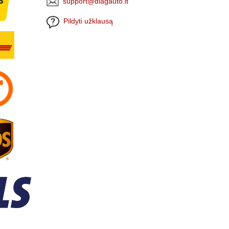
support@diagauto.lt
Pildyti užklausą