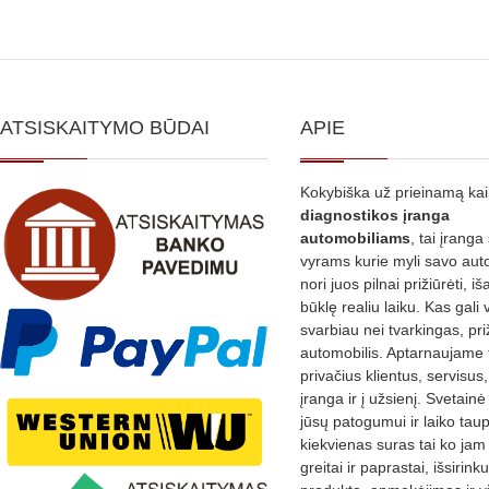
ATSISKAITYMO BŪDAI
APIE
Kokybiška už prieinamą ka
diagnostikos
įranga
automobiliams
, tai įranga 
vyrams kurie myli savo aut
nori juos pilnai prižiūrėti, iš
būklę realiu laiku. Kas gali 
svarbiau nei tvarkingas, pri
automobilis. Aptarnaujame 
privačius klientus, servisus
įranga ir į užsienį. Svetain
jūsų patogumui ir laiko tau
kiekvienas suras tai ko jam 
greitai ir paprastai, išsirin