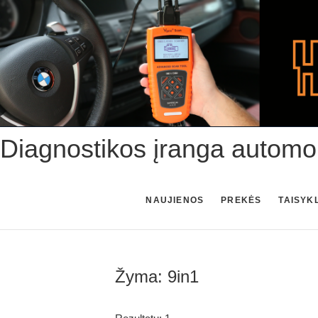
Skip
to
content
Diagnostikos įranga automo
NAUJIENOS
PREKĖS
TAISYK
Žyma:
9in1