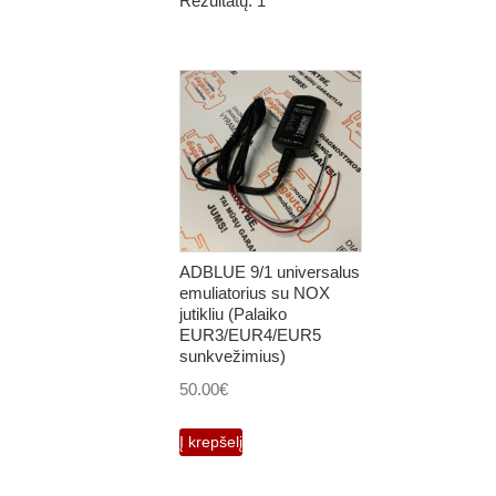
Rezultatų: 1
ADBLUE 9/1 universalus
emuliatorius su NOX
jutikliu (Palaiko
EUR3/EUR4/EUR5
sunkvežimius)
50.00
€
Į krepšelį