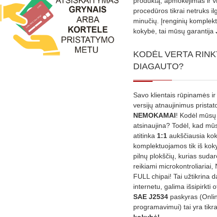
produktą, apmokėjimas ir v
procedūros tikrai netruks il
minučių. Įrenginių komplekta
kokybė, tai mūsų garantija
KODĖL VERTA RINK
DIAGAUTO?
Savo klientais rūpinamės ir
versijų atnaujinimus prista
NEMOKAMAI
! Kodėl mūsų 
atsinaujina? Todėl, kad mū
atitinka
1:1
aukščiausia ko
komplektuojamos tik iš kok
pilnų plokščių, kurias sudar
reikiami microkontroliariai,
FULL chipai! Tai užtikrina 
internetu, galima išsipirkti o
SAE J2534
paskyras (Onli
programavimui) tai yra tikr
kokybė!