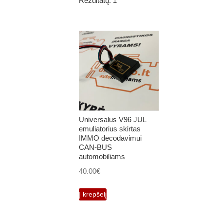
Rezultatų: 1
Universalus V96 JUL
emuliatorius skirtas
IMMO decodavimui
CAN-BUS
automobiliams
40.00
€
Į krepšelį