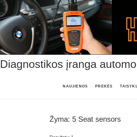
Skip
to
content
Diagnostikos įranga automo
NAUJIENOS
PREKĖS
TAISYK
Žyma:
5 Seat sensors