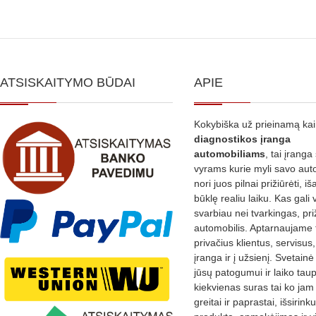
ATSISKAITYMO BŪDAI
APIE
Kokybiška už prieinamą ka
diagnostikos
įranga
automobiliams
, tai įranga 
vyrams kurie myli savo aut
nori juos pilnai prižiūrėti, iš
būklę realiu laiku. Kas gali 
svarbiau nei tvarkingas, pri
automobilis. Aptarnaujame 
privačius klientus, servisus
įranga ir į užsienį. Svetain
jūsų patogumui ir laiko tau
kiekvienas suras tai ko jam 
greitai ir paprastai, išsirin