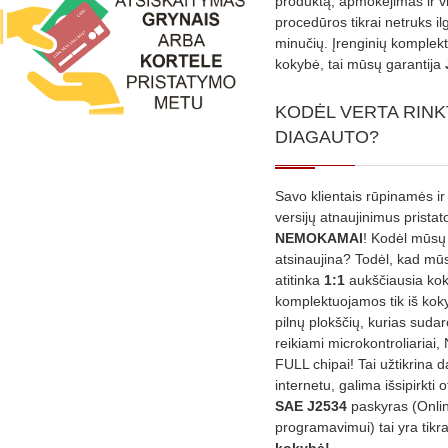
produktą, apmokėjimas ir v
procedūros tikrai netruks il
minučių. Įrenginių komplekta
kokybė, tai mūsų garantija
KODĖL VERTA RINK
DIAGAUTO?
Savo klientais rūpinamės ir
versijų atnaujinimus prista
NEMOKAMAI
! Kodėl mūsų 
atsinaujina? Todėl, kad mū
atitinka
1:1
aukščiausia ko
komplektuojamos tik iš kok
pilnų plokščių, kurias sudar
reikiami microkontroliariai,
FULL chipai! Tai užtikrina 
internetu, galima išsipirkti o
SAE J2534
paskyras (Onli
programavimui) tai yra tikr
kokybė!