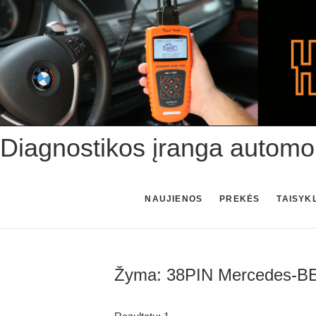
Skip
to
content
Diagnostikos įranga automo
NAUJIENOS
PREKĖS
TAISYK
Žyma:
38PIN Mercedes-B