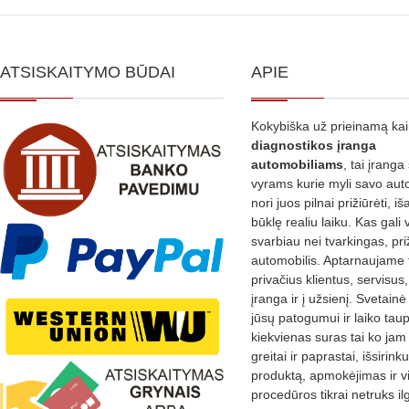
ATSISKAITYMO BŪDAI
APIE
Kokybiška už prieinamą ka
diagnostikos
įranga
automobiliams
, tai įranga 
vyrams kurie myli savo aut
nori juos pilnai prižiūrėti, iš
būklę realiu laiku. Kas gali 
svarbiau nei tvarkingas, pri
automobilis. Aptarnaujame 
privačius klientus, servisus
įranga ir į užsienį. Svetain
jūsų patogumui ir laiko tau
kiekvienas suras tai ko jam 
greitai ir paprastai, išsirin
produktą, apmokėjimas ir v
procedūros tikrai netruks il