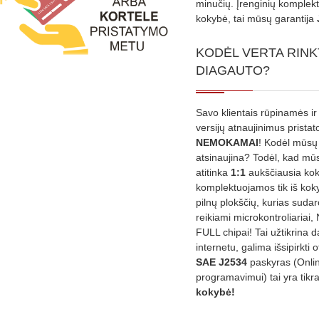
minučių. Įrenginių komplekta
kokybė, tai mūsų garantija
KODĖL VERTA RINK
DIAGAUTO?
Savo klientais rūpinamės ir
versijų atnaujinimus prista
NEMOKAMAI
! Kodėl mūsų 
atsinaujina? Todėl, kad mū
atitinka
1:1
aukščiausia ko
komplektuojamos tik iš kok
pilnų plokščių, kurias sudar
reikiami microkontroliariai,
FULL chipai! Tai užtikrina 
internetu, galima išsipirkti o
SAE J2534
paskyras (Onli
programavimui) tai yra tikr
kokybė!