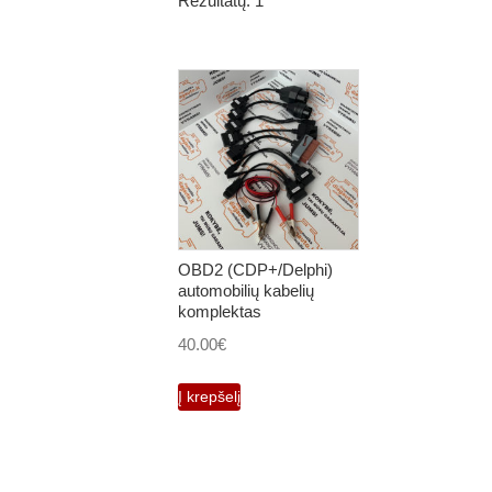
Rezultatų: 1
OBD2 (CDP+/Delphi)
automobilių kabelių
komplektas
40.00
€
Į krepšelį