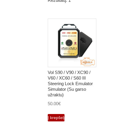
Rezultatų: 1
Vol S90 / V90 / XC90 /
V60 / XC60 / S60 III
Steering Lock Emulator
Simulator (Su garso
užraktu)
50.00
€
Į krepšelį