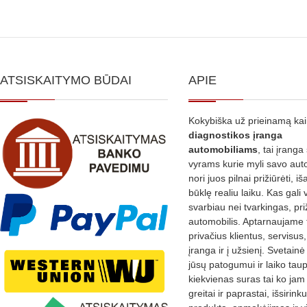
ATSISKAITYMO BŪDAI
APIE
Kokybiška už prieinamą ka
diagnostikos
įranga
automobiliams
, tai įranga 
vyrams kurie myli savo aut
nori juos pilnai prižiūrėti, iš
būklę realiu laiku. Kas gali 
svarbiau nei tvarkingas, pri
automobilis. Aptarnaujame 
privačius klientus, servisus
įranga ir į užsienį. Svetain
jūsų patogumui ir laiko tau
kiekvienas suras tai ko jam 
greitai ir paprastai, išsirin