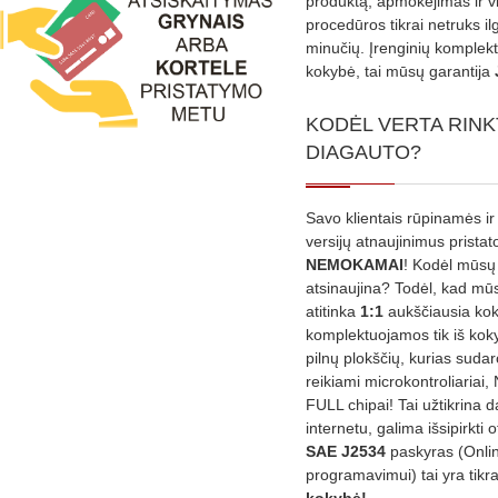
produktą, apmokėjimas ir v
procedūros tikrai netruks il
minučių. Įrenginių komplekta
kokybė, tai mūsų garantija
KODĖL VERTA RINK
DIAGAUTO?
Savo klientais rūpinamės ir
versijų atnaujinimus prista
NEMOKAMAI
! Kodėl mūsų 
atsinaujina? Todėl, kad mū
atitinka
1:1
aukščiausia ko
komplektuojamos tik iš kok
pilnų plokščių, kurias sudar
reikiami microkontroliariai,
FULL chipai! Tai užtikrina 
internetu, galima išsipirkti o
SAE J2534
paskyras (Onli
programavimui) tai yra tikr
kokybė!