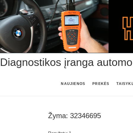
Skip
to
content
Diagnostikos įranga automo
NAUJIENOS
PREKĖS
TAISYK
Žyma:
32346695