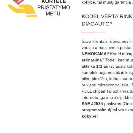
kokybė, tai mūsų garantija
KODĖL VERTA RINK
DIAGAUTO?
Savo klientais rūpinamės ir
versijų atnaujinimus prista
NEMOKAMAI
! Kodėl mūsų 
atsinaujina? Todėl, kad mū
atitinka
1:1
aukščiausia ko
komplektuojamos tik iš kok
pilnų plokščių, kurias sudar
reikiami microkontroliariai,
FULL chipai! Tai užtikrina 
internetu, galima išsipirkti o
SAE J2534
paskyras (Onli
programavimui) tai yra tikr
kokybė!