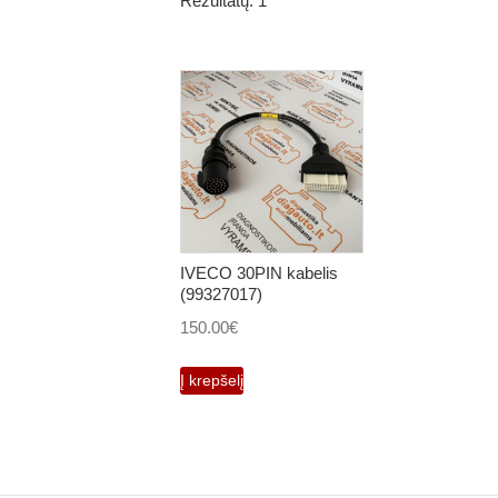
Rezultatų: 1
IVECO 30PIN kabelis
(99327017)
150.00
€
Į krepšelį