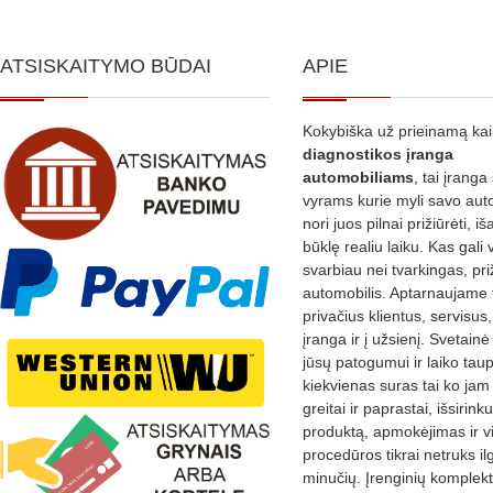
ATSISKAITYMO BŪDAI
APIE
Kokybiška už prieinamą ka
diagnostikos
įranga
automobiliams
, tai įranga 
vyrams kurie myli savo aut
nori juos pilnai prižiūrėti, iš
būklę realiu laiku. Kas gali 
svarbiau nei tvarkingas, pri
automobilis. Aptarnaujame 
privačius klientus, servisus
įranga ir į užsienį. Svetain
jūsų patogumui ir laiko tau
kiekvienas suras tai ko jam 
greitai ir paprastai, išsirin
produktą, apmokėjimas ir v
procedūros tikrai netruks il
minučių. Įrenginių komplekta