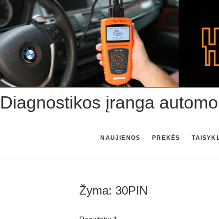
Skip
to
content
Diagnostikos įranga automo
NAUJIENOS
PREKĖS
TAISYK
Žyma:
30PIN