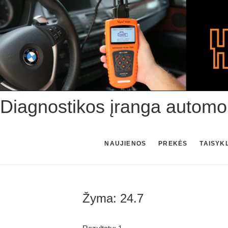
Skip
to
content
Diagnostikos įranga automo
NAUJIENOS
PREKĖS
TAISYK
Žyma:
24.7