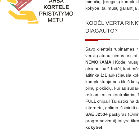
minučių. Įrenginių komplekta
kokybė, tai mūsų garantija
KODĖL VERTA RINK
DIAGAUTO?
Savo klientais rūpinamės ir
versijų atnaujinimus prista
NEMOKAMAI
! Kodėl mūsų 
atsinaujina? Todėl, kad mū
atitinka
1:1
aukščiausia ko
komplektuojamos tik iš kok
pilnų plokščių, kurias sudar
reikiami microkontroliariai,
FULL chipai! Tai užtikrina 
internetu, galima išsipirkti o
SAE J2534
paskyras (Onli
programavimui) tai yra tikr
kokybė!