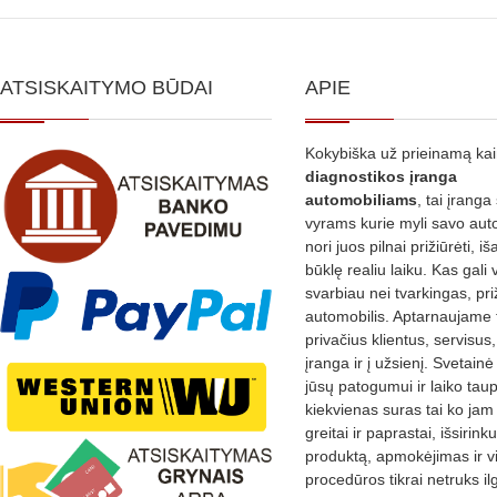
ATSISKAITYMO BŪDAI
APIE
Kokybiška už prieinamą ka
diagnostikos
įranga
automobiliams
, tai įranga 
vyrams kurie myli savo aut
nori juos pilnai prižiūrėti, iš
būklę realiu laiku. Kas gali 
svarbiau nei tvarkingas, pri
automobilis. Aptarnaujame 
privačius klientus, servisus
įranga ir į užsienį. Svetain
jūsų patogumui ir laiko tau
kiekvienas suras tai ko jam 
greitai ir paprastai, išsirin
produktą, apmokėjimas ir v
procedūros tikrai netruks il