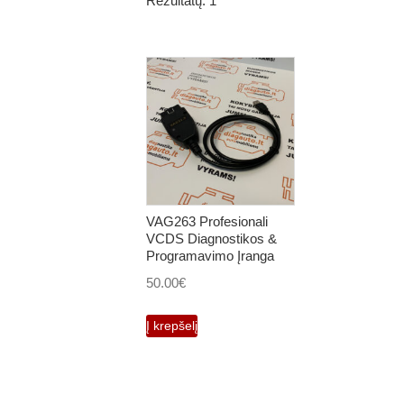
Rezultatų: 1
VAG263 Profesionali
VCDS Diagnostikos &
Programavimo Įranga
50.00
€
Į krepšelį