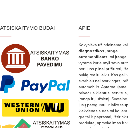
ATSISKAITYMO BŪDAI
APIE
Kokybiška už prieinamą ka
diagnostikos
įranga
automobiliams
, tai įranga 
vyrams kurie myli savo aut
nori juos pilnai prižiūrėti, iš
būklę realiu laiku. Kas gali 
svarbiau nei tvarkingas, pri
automobilis. Aptarnaujame 
privačius klientus, servisus
įranga ir į užsienį. Svetain
jūsų patogumui ir laiko tau
kiekvienas suras tai ko jam 
greitai ir paprastai, išsirin
produktą, apmokėjimas ir v