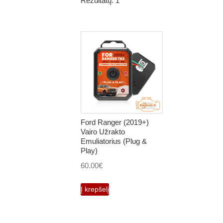
Rezultatų: 1
Ford Ranger (2019+)
Vairo Užrakto
Emuliatorius (Plug &
Play)
60.00
€
Į krepšelį