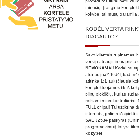
procedūros tikrai netruks il
minučių. Įrenginių komplekta
kokybė, tai mūsų garantija
KODĖL VERTA RINK
DIAGAUTO?
Savo klientais rūpinamės ir
versijų atnaujinimus prista
NEMOKAMAI
! Kodėl mūsų 
atsinaujina? Todėl, kad mū
atitinka
1:1
aukščiausia ko
komplektuojamos tik iš kok
pilnų plokščių, kurias sudar
reikiami microkontroliariai,
FULL chipai! Tai užtikrina 
internetu, galima išsipirkti o
SAE J2534
paskyras (Onli
programavimui) tai yra tikr
kokybė!