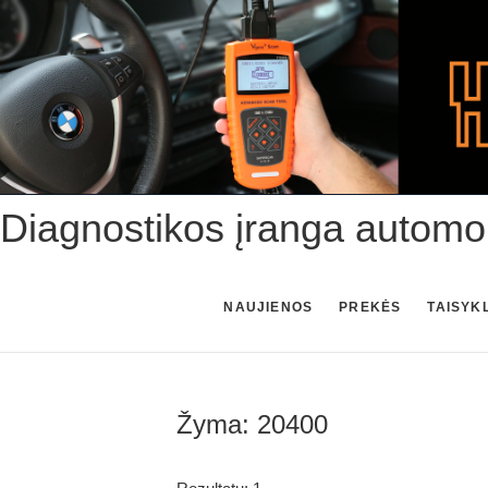
Skip
to
content
Diagnostikos įranga automo
NAUJIENOS
PREKĖS
TAISYK
Žyma:
20400