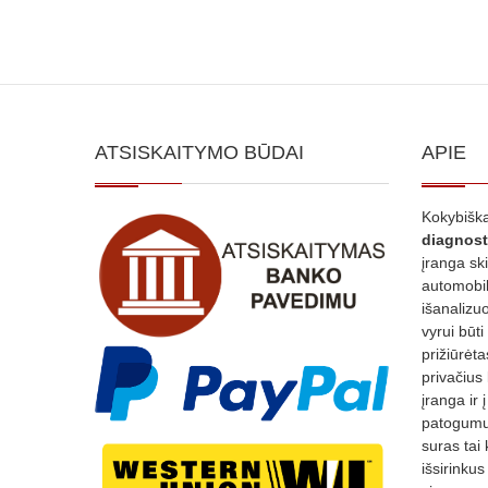
ATSISKAITYMO BŪDAI
APIE
Kokybiška
diagnost
įranga sk
automobili
išanalizuo
vyrui būti
prižiūrėt
privačius
įranga ir 
patogumui
suras tai 
išsirinku