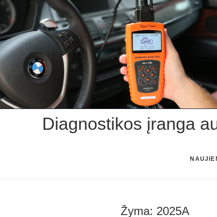
Skip
to
content
Diagnostikos įranga a
NAUJIE
Žyma:
2025A