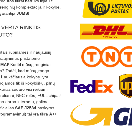
edūros tikrai netruks ilgiau 5
Įrenginių komplektacija ir kokybė,
garantija
JUMS!
 VERTA RINKTIS
UTO?
ntais rūpinamės ir naujausių
tnaujinimus pristatome
MAI
! Kodėl mūsų įrenginiai
na? Todėl, kad mūsų įranga
:1
aukščiausia kokybę yra
ojamos tik iš kokybiškų, pilnų
kurias sudaro visi reikiami
roliariai, NEC relės, FULL chipai!
rina darba internetu, galima
oficialias
SAE J2534
paskyras
rogramavimui) tai yra tikra
A++