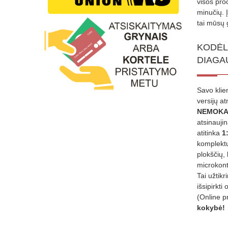
visos proc
minučių. 
tai mūsų 
KODĖL
DIAGA
Savo klie
versijų a
NEMOKA
atsinauji
atitinka
1
komplektu
plokščių, 
microkont
Tai užtik
išsipirkti 
(Online p
kokybė!