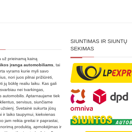
SIUNTIMAS IR SIUNTŲ
SEKIMAS
 už prieinamą kainą
ikos
įranga automobiliams
, tai
irta vyrams kurie myli savo
us, nori juos pilnai prižiūrėti,
ti jų būklę realiu laiku. Kas gali
 svarbiau nei tvarkingas,
as automobilis. Aptarnaujame tiek
 klientus, servisus, siunčiame
į užsienį. Svetainė sukurta jūsų
 ir laiko taupymui, kiekvienas
ko jam reikia greitai ir paprastai,
s norimą produktą, apmokėjimas ir