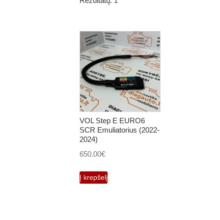
Rezultatų: 1
VOL Step E EURO6
SCR Emuliatorius (2022-
2024)
650.00
€
Į krepšelį