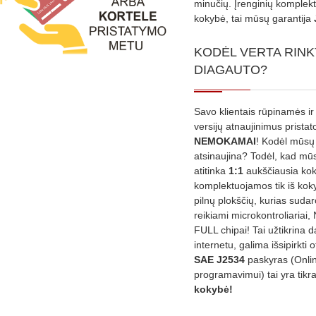
minučių. Įrenginių komplekta
kokybė, tai mūsų garantija
KODĖL VERTA RINK
DIAGAUTO?
Savo klientais rūpinamės ir
versijų atnaujinimus prista
NEMOKAMAI
! Kodėl mūsų 
atsinaujina? Todėl, kad mū
atitinka
1:1
aukščiausia ko
komplektuojamos tik iš kok
pilnų plokščių, kurias sudar
reikiami microkontroliariai,
FULL chipai! Tai užtikrina 
internetu, galima išsipirkti o
SAE J2534
paskyras (Onli
programavimui) tai yra tikr
kokybė!