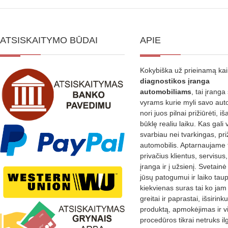
ATSISKAITYMO BŪDAI
APIE
Kokybiška už prieinamą ka
diagnostikos
įranga
automobiliams
, tai įranga 
vyrams kurie myli savo aut
nori juos pilnai prižiūrėti, iš
būklę realiu laiku. Kas gali 
svarbiau nei tvarkingas, pri
automobilis. Aptarnaujame 
privačius klientus, servisus
įranga ir į užsienį. Svetain
jūsų patogumui ir laiko tau
kiekvienas suras tai ko jam 
greitai ir paprastai, išsirin
produktą, apmokėjimas ir v
procedūros tikrai netruks il