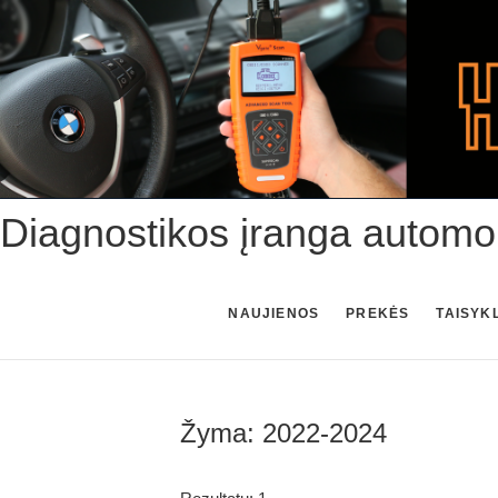
Skip
to
content
Diagnostikos įranga automo
NAUJIENOS
PREKĖS
TAISYK
Žyma:
2022-2024