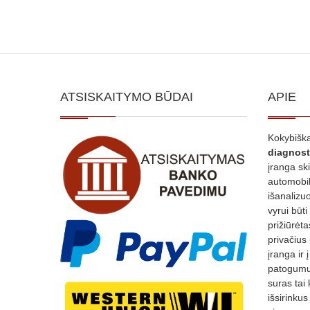
ATSISKAITYMO BŪDAI
APIE
Kokybiška
diagnost
įranga sk
automobili
išanalizuo
vyrui būti
prižiūrėt
privačius
įranga ir 
patogumui
suras tai 
išsirinku