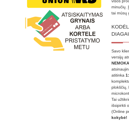
visos proc
minučių. 
tai mūsų 
KODĖL
DIAGA
Savo klie
versijų a
NEMOKA
atsinauji
atitinka
1
komplektu
plokščių, 
microkont
Tai užtik
išsipirkti 
(Online p
kokybė!