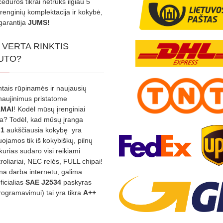
edūros tikrai netruks ilgiau 5
Įrenginių komplektacija ir kokybė,
garantija
JUMS!
 VERTA RINKTIS
UTO?
ntais rūpinamės ir naujausių
tnaujinimus pristatome
MAI
! Kodėl mūsų įrenginiai
na? Todėl, kad mūsų įranga
:1
aukščiausia kokybę yra
ojamos tik iš kokybiškų, pilnų
kurias sudaro visi reikiami
roliariai, NEC relės, FULL chipai!
rina darba internetu, galima
oficialias
SAE J2534
paskyras
rogramavimui) tai yra tikra
A++