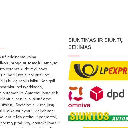
SIUNTIMAS IR SIUNTŲ
SEKIMAS
 už prieinamą kainą
ikos
įranga automobiliams
, tai
irta vyrams kurie myli savo
us, nori juos pilnai prižiūrėti,
ti jų būklę realiu laiku. Kas gali
 svarbiau nei tvarkingas,
as automobilis. Aptarnaujame tiek
 klientus, servisus, siunčiame
į užsienį. Svetainė sukurta jūsų
 ir laiko taupymui, kiekvienas
ko jam reikia greitai ir paprastai,
s norimą produktą, apmokėjimas ir