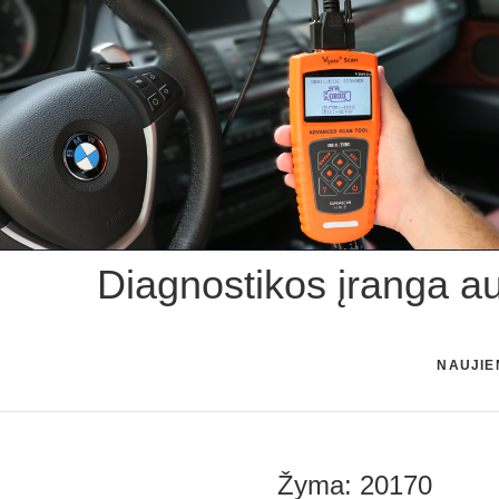
Skip
to
content
Diagnostikos įranga a
NAUJIE
Žyma:
20170