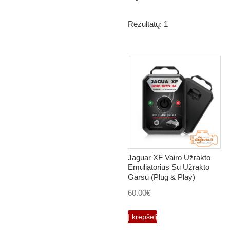
Rezultatų: 1
Jaguar XF Vairo Užrakto
Emuliatorius Su Užrakto
Garsu (Plug & Play)
60.00
€
Į krepšelį