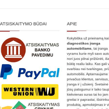
ATSISKAITYMO BŪDAI
APIE
Kokybiška už prieinamą ka
diagnostikos
įranga
automobiliams
, tai įranga 
vyrams kurie myli savo aut
nori juos pilnai prižiūrėti, iš
būklę realiu laiku. Kas gali 
svarbiau nei tvarkingas, pri
automobilis. Aptarnaujame 
privačius klientus, servisus
įranga ir į užsienį. Svetain
jūsų patogumui ir laiko tau
kiekvienas suras tai ko jam 
greitai ir paprastai, išsirin
produktą, apmokėjimas ir v