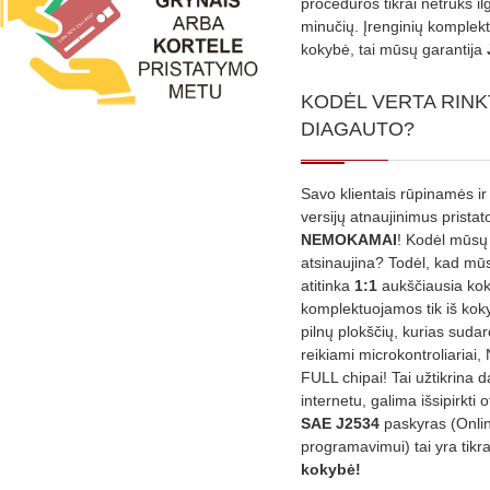
procedūros tikrai netruks il
minučių. Įrenginių komplekta
kokybė, tai mūsų garantija
KODĖL VERTA RINK
DIAGAUTO?
Savo klientais rūpinamės ir
versijų atnaujinimus prista
NEMOKAMAI
! Kodėl mūsų 
atsinaujina? Todėl, kad mū
atitinka
1:1
aukščiausia ko
komplektuojamos tik iš kok
pilnų plokščių, kurias sudar
reikiami microkontroliariai,
FULL chipai! Tai užtikrina 
internetu, galima išsipirkti o
SAE J2534
paskyras (Onli
programavimui) tai yra tikr
kokybė!