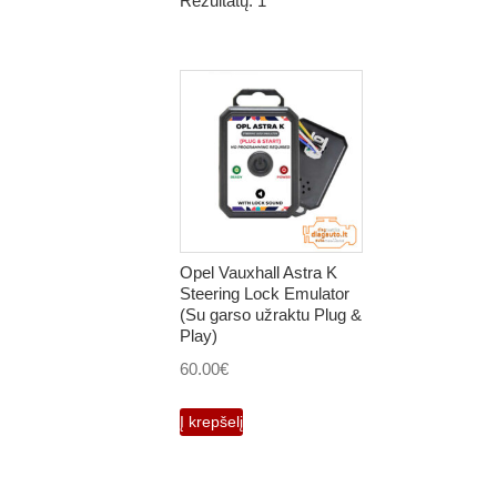
Rezultatų: 1
Opel Vauxhall Astra K
Steering Lock Emulator
(Su garso užraktu Plug &
Play)
60.00
€
Į krepšelį