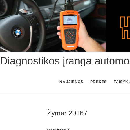
Skip
to
content
Diagnostikos įranga automo
NAUJIENOS
PREKĖS
TAISYK
Žyma:
20167