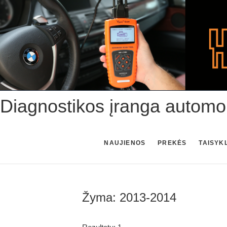
Skip
to
content
Diagnostikos įranga automo
NAUJIENOS
PREKĖS
TAISYK
Žyma:
2013-2014