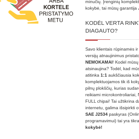
minučių. Įrenginių komplekta
kokybė, tai mūsų garantija
KODĖL VERTA RINK
DIAGAUTO?
Savo klientais rūpinamės ir
versijų atnaujinimus prista
NEMOKAMAI
! Kodėl mūsų 
atsinaujina? Todėl, kad mū
atitinka
1:1
aukščiausia ko
komplektuojamos tik iš kok
pilnų plokščių, kurias sudar
reikiami microkontroliariai,
FULL chipai! Tai užtikrina 
internetu, galima išsipirkti o
SAE J2534
paskyras (Onli
programavimui) tai yra tikr
kokybė!