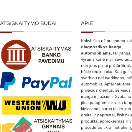
ATSISKAITYMO BŪDAI
APIE
Kokybiška už prieinamą ka
diagnostikos
įranga
automobiliams
, tai įranga 
vyrams kurie myli savo aut
nori juos pilnai prižiūrėti, iš
būklę realiu laiku. Kas gali 
svarbiau nei tvarkingas, pri
automobilis. Aptarnaujame 
privačius klientus, servisus
įranga ir į užsienį. Svetain
jūsų patogumui ir laiko tau
kiekvienas suras tai ko jam 
greitai ir paprastai, išsirin
produktą, apmokėjimas ir v
procedūros tikrai netruks il