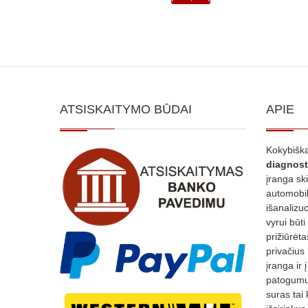
ATSISKAITYMO BŪDAI
APIE
Kokybiška
diagnost
įranga sk
automobili
išanalizuo
vyrui būti
prižiūrėt
privačius
įranga ir 
patogumui
suras tai 