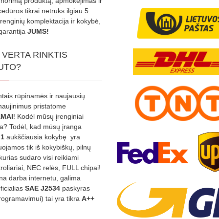
s norimą produktą, apmokėjimas ir
edūros tikrai netruks ilgiau 5
Įrenginių komplektacija ir kokybė,
garantija
JUMS!
 VERTA RINKTIS
UTO?
ntais rūpinamės ir naujausių
tnaujinimus pristatome
MAI
! Kodėl mūsų įrenginiai
na? Todėl, kad mūsų įranga
:1
aukščiausia kokybę yra
ojamos tik iš kokybiškų, pilnų
kurias sudaro visi reikiami
roliariai, NEC relės, FULL chipai!
rina darba internetu, galima
oficialias
SAE J2534
paskyras
rogramavimui) tai yra tikra
A++