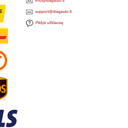
info@diagauto.lt
support@diagauto.lt
Pildyti užklausą