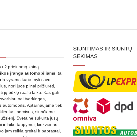
SIUNTIMAS IR SIUNTŲ
SEKIMAS
 už prieinamą kainą
ikos
įranga automobiliams
, tai
irta vyrams kurie myli savo
us, nori juos pilnai prižiūrėti,
ti jų būklę realiu laiku. Kas gali
 svarbiau nei tvarkingas,
as automobilis. Aptarnaujame tiek
 klientus, servisus, siunčiame
į užsienį. Svetainė sukurta jūsų
 ir laiko taupymui, kiekvienas
ko jam reikia greitai ir paprastai,