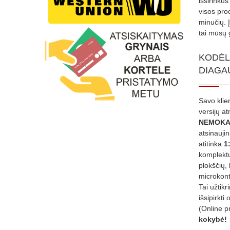
išsirinku
visos proc
minučių. 
tai mūsų 
KODĖL
DIAGA
Savo klie
versijų a
NEMOKA
atsinauji
atitinka
1
komplektu
plokščių, 
microkont
Tai užtik
išsipirkti 
(Online p
kokybė!