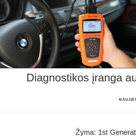
Skip
to
content
Diagnostikos įranga a
NAUJIE
Žyma:
1st Generat