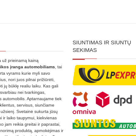
SIUNTIMAS IR SIUNTŲ
SEKIMAS
 už prieinamą kainą
ikos
įranga automobiliams
, tai
irta vyrams kurie myli savo
us, nori juos pilnai prižiūrėti,
ti jų būklę realiu laiku. Kas gali
 svarbiau nei tvarkingas,
as automobilis. Aptarnaujame tiek
 klientus, servisus, siunčiame
į užsienį. Svetainė sukurta jūsų
 ir laiko taupymui, kiekvienas
ko jam reikia greitai ir paprastai,
s norimą produktą, apmokėjimas ir