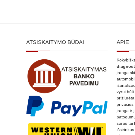
ATSISKAITYMO BŪDAI
APIE
Kokybiška
diagnost
įranga sk
automobili
išanalizuo
vyrui būti
prižiūrėt
privačius
įranga ir 
patogumui
suras tai 
išsirinku