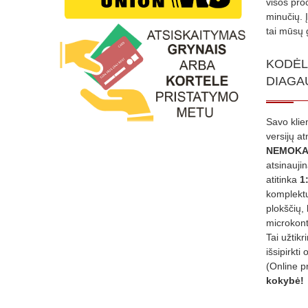
visos proc
minučių. 
tai mūsų 
KODĖL
DIAGA
Savo klie
versijų a
NEMOKA
atsinauji
atitinka
1
komplektu
plokščių, 
microkont
Tai užtik
išsipirkti 
(Online p
kokybė!