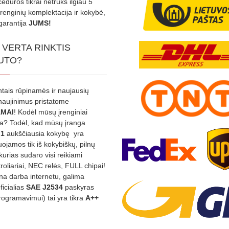
edūros tikrai netruks ilgiau 5
Įrenginių komplektacija ir kokybė,
garantija
JUMS!
 VERTA RINKTIS
UTO?
ntais rūpinamės ir naujausių
tnaujinimus pristatome
MAI
! Kodėl mūsų įrenginiai
na? Todėl, kad mūsų įranga
:1
aukščiausia kokybę yra
ojamos tik iš kokybiškų, pilnų
kurias sudaro visi reikiami
roliariai, NEC relės, FULL chipai!
rina darba internetu, galima
oficialias
SAE J2534
paskyras
rogramavimui) tai yra tikra
A++